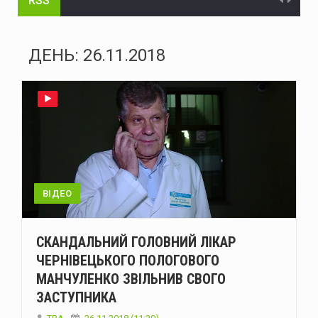
RSS
Менше ракет для ППО від партнерів може бути спробою зробити Україну більш поступливою - Зеленський
У Чернівцях патрульні виявили водія з понад десятикратним перевищенням норми алкоголю
ДЕНЬ:
26.11.2018
ЗМІ: Трамп відмовив Зеленському у додаткових перехоплювачах для Patriot
У Чернівцях 6-7 серпня відбудуться Дні донора: потрібна кров усіх груп
Екскомандувач логістики Повітряних сил отримав підозру через мільйонні статки
Сили оборони уразили два нафтопереробні заводи в РФ та катери в Чорному морі
Температурний рекорд: 5 серпня у Чернівцях зафіксували 36,7 градуса спеки
ВІДЕО
Збито 66 дронів: результати відбиття масованої атаки РФ 6 серпня
СКАНДАЛЬНИЙ ГОЛОВНИЙ ЛІКАР
У Чернівцях через ДТП на вулиці Скальда ускладнений рух транспорту
ЧЕРНІВЕЦЬКОГО ПОЛОГОВОГО
МАНЧУЛЕНКО ЗВІЛЬНИВ СВОГО
Українська служба «Голос Америки» відновлює роботу
ЗАСТУПНИКА