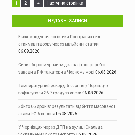
Сторінка
Сторінка
Сторінка
1
2
…
4
Наступна сторінка
НЕДАВНІ ЗАПИСИ
Екскомандувач логістики Повітряних сил
отримав підозру через мільйонні статки
06.08.2026
Сили оборони уразили два нафтопереробні
заводи в РФ та катери в Чорному морі
06.08.2026
Температурний рекорд: 5 серпня у Чернівцях
зафіксували 36,7 градуса спеки
06.08.2026
Збито 66 дронів: результати відбиття масованої
атаки РФ 6 серпня
06.08.2026
У Чернівцях через ДТП на вулиці Скальда
ускладнений рух транспорту
05.08.2026