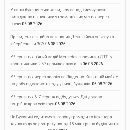
У липні буковинська «швидка» понад тисячу разів
виїжджала на виклики у громадських місцях через
спеку
06.08.2026
Президент офіційно встановив День військ зв’язку та
кібербезпеки ЗСУ
06.08.2026
У Чернівцях п’яний водій Mercedes спричинив ДТП: у
крові виявили 2,57 проміле алкоголю
06.08.2026
У Чернівцях через аварію на Південно-Кільцевій майже
на добу відключать воду у низці будинків
06.08.2026
У Чернівцях 6-7 серпня відбудуться Дні донора:
потрібна кров усіх груп
06.08.2026
На Буковині судитимуть голову громади та інженера
технагляду за розтрату понад 15 млн грн на будівництві