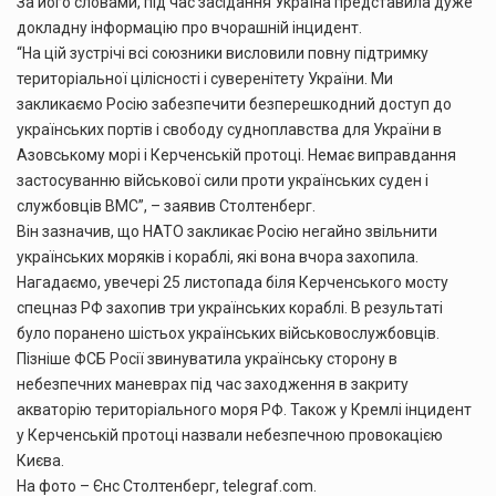
За його словами, під час засідання Україна представила дуже
докладну інформацію про вчорашній інцидент.
“На цій зустрічі всі союзники висловили повну підтримку
територіальної цілісності і суверенітету України. Ми
закликаємо Росію забезпечити безперешкодний доступ до
українських портів і свободу судноплавства для України в
Азовському морі і Керченській протоці. Немає виправдання
застосуванню військової сили проти українських суден і
службовців ВМС”, – заявив Столтенберг.
Він зазначив, що НАТО закликає Росію негайно звільнити
українських моряків і кораблі, які вона вчора захопила.
Нагадаємо, увечері 25 листопада біля Керченського мосту
спецназ РФ захопив три українських кораблі. В результаті
було поранено шістьох українських військовослужбовців.
Пізніше ФСБ Росії звинуватила українську сторону в
небезпечних маневрах під час заходження в закриту
акваторію територіального моря РФ. Також у Кремлі інцидент
у Керченській протоці назвали небезпечною провокацією
Києва.
На фото – Єнс Столтенберг, telegraf.com.