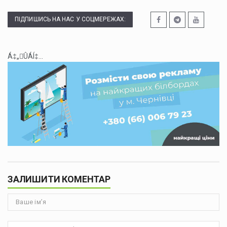
ПІДПИШИСЬ НА НАС У СОЦМЕРЕЖАХ:
Á‡„ÛÁÍ‡...
ЗАЛИШИТИ КОМЕНТАР