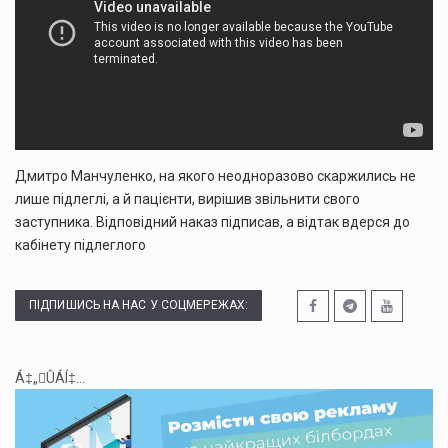
Дмитро Манчуленко, на якого неодноразово скаржились не
лише підлеглі, а й пацієнти, вирішив звільнити свого
заступника. Відповідний наказ підписав, а відтак вдерся до
кабінету підлеглого
ПІДПИШИСЬ НА НАС У СОЦМЕРЕЖАХ:
Á‡„ÛÁÍ‡...