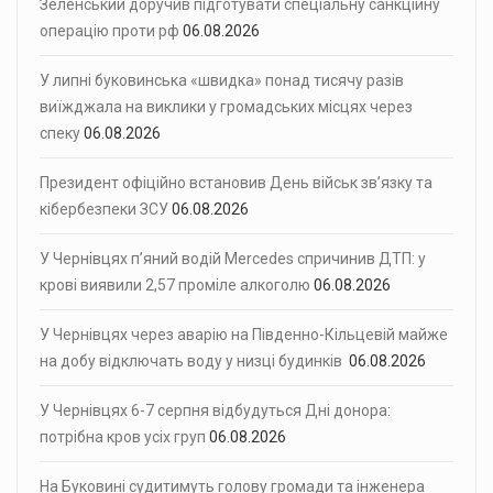
Зеленський доручив підготувати спеціальну санкційну
операцію проти рф
06.08.2026
У липні буковинська «швидка» понад тисячу разів
виїжджала на виклики у громадських місцях через
спеку
06.08.2026
Президент офіційно встановив День військ зв’язку та
кібербезпеки ЗСУ
06.08.2026
У Чернівцях п’яний водій Mercedes спричинив ДТП: у
крові виявили 2,57 проміле алкоголю
06.08.2026
У Чернівцях через аварію на Південно-Кільцевій майже
на добу відключать воду у низці будинків
06.08.2026
У Чернівцях 6-7 серпня відбудуться Дні донора:
потрібна кров усіх груп
06.08.2026
На Буковині судитимуть голову громади та інженера