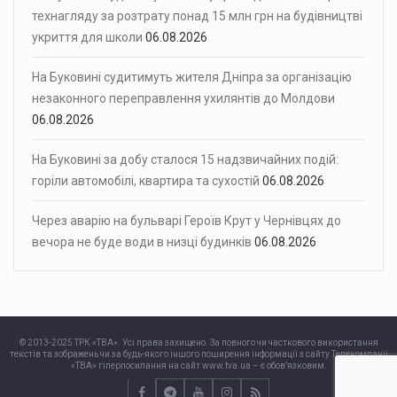
технагляду за розтрату понад 15 млн грн на будівництві
укриття для школи
06.08.2026
На Буковині судитимуть жителя Дніпра за організацію
незаконного переправлення ухилянтів до Молдови
06.08.2026
На Буковині за добу сталося 15 надзвичайних подій:
горіли автомобілі, квартира та сухостій
06.08.2026
Через аварію на бульварі Героїв Крут у Чернівцях до
вечора не буде води в низці будинків
06.08.2026
© 2013-2025 ТРК «ТВА». Усі права захищено. За повного чи часткового використання
текстів та зображень чи за будь-якого іншого поширення інформації з сайту Телекомпанії
«ТВА» гіперпосилання на сайт www.tva.ua – є обов’язковим.