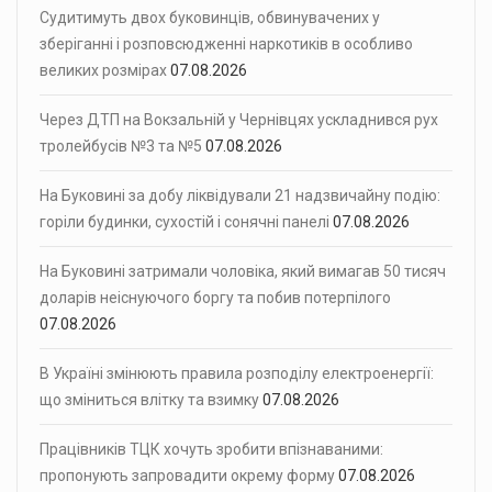
Судитимуть двох буковинців, обвинувачених у
зберіганні і розповсюдженні наркотиків в особливо
великих розмірах
07.08.2026
Через ДТП на Вокзальній у Чернівцях ускладнився рух
тролейбусів №3 та №5
07.08.2026
На Буковині за добу ліквідували 21 надзвичайну подію:
горіли будинки, сухостій і сонячні панелі
07.08.2026
На Буковині затримали чоловіка, який вимагав 50 тисяч
доларів неіснуючого боргу та побив потерпілого
07.08.2026
В Україні змінюють правила розподілу електроенергії:
що зміниться влітку та взимку
07.08.2026
Працівників ТЦК хочуть зробити впізнаваними:
пропонують запровадити окрему форму
07.08.2026