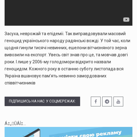
Засуха, неврожай та епідемії. Так виправдовували масовий
геноцид українського народу радянські вожді. У той час, коли
щодня гинули тисячі невинних, ешелони вітчизняного зерна
вивозили на експорт. Увесь світ знав про це, та мовчав довгі
роки. І лише у 2006-му голодомори відкрито назвали
геноцидом. Кожного року в останню суботу листопада вся
Україна вшановує пам’ять невинно замордованих
співвітчизників
ПІДПИШИСЬ НА НАС У СОЦМЕРЕЖАХ:
Á‡„ÛÁÍ‡...