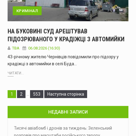
КРИМІНАЛ
НА БУКОВИНІ СУД АРЕШТУВАВ
ПІДОЗРЮВАНОГО У КРАДІЖЦІ З АВТОМИЙКИ
ТВА
06.08.2026 (16:30)
43-річному жителю Чернівців повідомили про підозру у
крадіжці з автомийки в селі Буда…
ЧИТАТИ...
Сторінка
Сторінка
Сторінка
1
2
…
553
Наступна сторінка
НЕДАВНІ ЗАПИСИ
Тисячі авіабомб і дронів за тиждень: Зеленський
розповів про масштаби російського терору