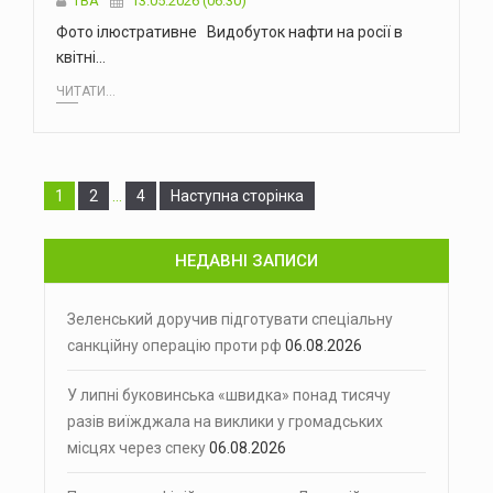
ТВА
13.05.2026 (06:30)
Фото ілюстративне Видобуток нафти на росії в
квітні…
ЧИТАТИ...
Сторінка
Сторінка
Сторінка
1
2
…
4
Наступна сторінка
НЕДАВНІ ЗАПИСИ
Зеленський доручив підготувати спеціальну
санкційну операцію проти рф
06.08.2026
У липні буковинська «швидка» понад тисячу
разів виїжджала на виклики у громадських
місцях через спеку
06.08.2026