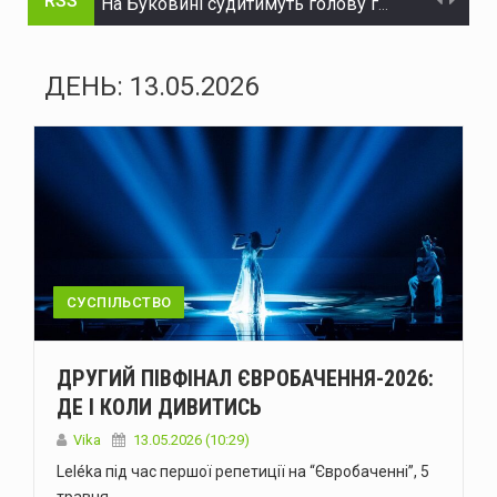
RSS
На Буковині судитимуть голову громади та інженера технагляду за розтрату понад 15 млн грн на будівництві укриття для школи
На Буковині судитимуть жителя Дніпра за організацію незаконного переправлення ухилянтів до Молдови
ДЕНЬ:
13.05.2026
На Буковині за добу сталося 15 надзвичайних подій: горіли автомобілі, квартира та сухостій
Через аварію на бульварі Героїв Крут у Чернівцях до вечора не буде води в низці будинків
Зеленський доручив підготувати спеціальну санкційну операцію проти рф
У липні буковинська «швидка» понад тисячу разів виїжджала на виклики у громадських місцях через спеку
Президент офіційно встановив День військ зв'язку та кібербезпеки ЗСУ
СУСПІЛЬСТВО
У Чернівцях п'яний водій Mercedes спричинив ДТП: у крові виявили 2,57 проміле алкоголю
ДРУГИЙ ПІВФІНАЛ ЄВРОБАЧЕННЯ-2026:
У Чернівцях через аварію на Південно-Кільцевій майже на добу відключать воду у низці будинків
ДЕ І КОЛИ ДИВИТИСЬ
У Чернівцях 6-7 серпня відбудуться Дні донора: потрібна кров усіх груп
Vika
13.05.2026 (10:29)
Leléka під час першої репетиції на “Євробаченні”, 5