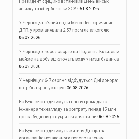
Президент офіційно встановив День військ
зв’язку та кібербезпеки ЗСУ
06.08.2026
У Чернівцях п’яний водій Mercedes спричинив
ДТП: у крові виявили 2,57 проміле алкоголю
06.08.2026
У Чернівцях через аварію на Південно-Кільцевій
майже на добу відключать воду у низці будинків
06.08.2026
У Чернівцях 6-7 серпня відбудуться Дні донора:
потрібна кров усіх груп
06.08.2026
На Буковині судитимуть голову громади та
інженера технагляду за розтрату понад 15 млн
грн на будівництві укриття для школи
06.08.2026
На Буковині судитимуть жителя Дніпра за
організацію незаконного переправлення