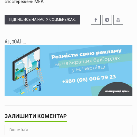
спостережень МЕА.
ПІДПИШИСЬ НА НАС У СОЦМЕРЕЖАХ:
Á‡„ÛÁÍ‡...
ЗАЛИШИТИ КОМЕНТАР