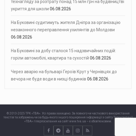
технагляду за розтрату понад 15 млн грн на будівництві
укриття для школи
06.08.2026
На Буковині судитимуть жителя Дніпра за організацію
незаконного переправлення ухилянтів до Молдови
06.08.2026
На Буковині за добу сталося 15 надзвичайних подій:
горіли автомобілі, квартира та сухостій
06.08.2026
Через аварію на бульварі Героїв Крут у Чернівцях до
вечора не буде води в низці будинків
06.08.2026
© 2013-2025 ТРК «ТВА». Усі права захищено. За повного чи часткового використання
текстів та зображень чи за будь-якого іншого поширення інформації з сайту Телекомпанії
«ТВА» гіперпосилання на сайт www.tva.ua – є обов’язковим.