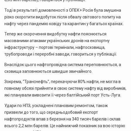
Тоді в результаті домовленості з ОПЕК+ Росія була змушена
різко скоротити видобуток після обвалу світового попиту на
нафту через пандемію ковіду та карантин у багатьох країнах.
Тепер же скорочення видобутку нафти пояснюється
масованими атаками українських дронів на експортну
інфраструктуру – портові термінали, нафтосховища,
трубопроводи і переробні заводи, говориться у публікації.
Внаслідок цього нафтопровідна система переповнюється, а
сховища заповнюються швидше звичайного.
Зокрема, “Транснефть”, перекачуючи 80% нафти, не могла в
повному обсязі прийняти в свою систему нафту від виробників,
які планували вивозити її через балтійський порт Усть-Луга.
Удари по НПЗ, ускладнені плановим ремонтом, також
призвели до того, що середньодобовий експорт
нафтопродуктів впав з березня на 340 тисяч барелів і склав
всього 2,2 млн барелів. Це найнижчий показник за всю історію