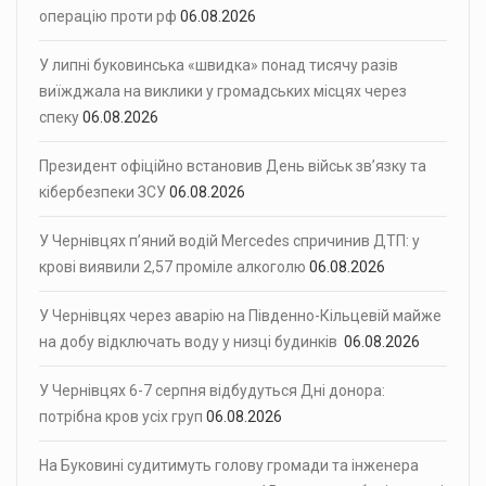
операцію проти рф
06.08.2026
У липні буковинська «швидка» понад тисячу разів
виїжджала на виклики у громадських місцях через
спеку
06.08.2026
Президент офіційно встановив День військ зв’язку та
кібербезпеки ЗСУ
06.08.2026
У Чернівцях п’яний водій Mercedes спричинив ДТП: у
крові виявили 2,57 проміле алкоголю
06.08.2026
У Чернівцях через аварію на Південно-Кільцевій майже
на добу відключать воду у низці будинків
06.08.2026
У Чернівцях 6-7 серпня відбудуться Дні донора:
потрібна кров усіх груп
06.08.2026
На Буковині судитимуть голову громади та інженера