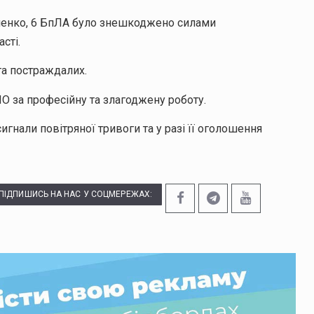
пенко, 6 БпЛА було знешкоджено силами
сті.
та постраждалих.
 за професійну та злагоджену роботу.
игнали повітряної тривоги та у разі її оголошення
ПІДПИШИСЬ НА НАС У СОЦМЕРЕЖАХ: