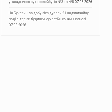
ускладнився рух тролейбусів №3 та №5
07.08.2026
На Буковині за добу ліквідували 21 надзвичайну
подію: горіли будинки, сухостій і сонячні панелі
07.08.2026