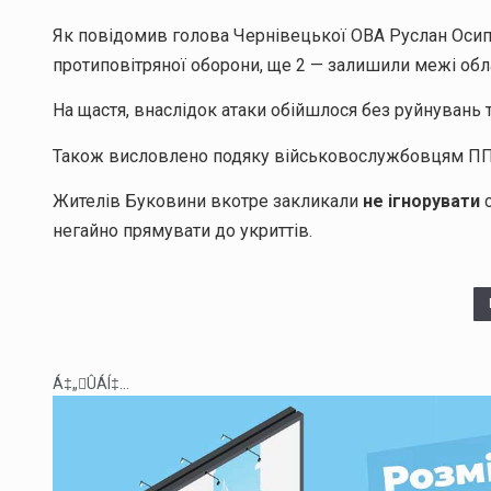
Як повідомив голова Чернівецької ОВА Руслан Оси
протиповітряної оборони, ще 2 — залишили межі обла
На щастя, внаслідок атаки обійшлося без руйнувань 
Також висловлено подяку військовослужбовцям ППО
Жителів Буковини вкотре закликали
не ігнорувати
с
негайно прямувати до укриттів.
Á‡„ÛÁÍ‡...