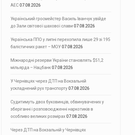
АЕС
07.08.2026
Український гросмейстер Василь Іванчук увійде
до Зали світової шахової слави
07.08.2026
Українська ППО у липні перехопила лише 29 зі 195
балістичних ракет – МОУ
07.08.2026
Міжнародні резерви України становлять $51,2
мільярда – Нацбанк
07.08.2026
У Чернівцях через ДТП на Вокзальній
ускладнений рух транспорту
07.08.2026
Судитимуть двох буковинців, обвинувачених у
зберіганні і розповсюдженні наркотиків в
особливо великих розмірах
07.08.2026
Через ДТП на Вокзальній у Чернівцях