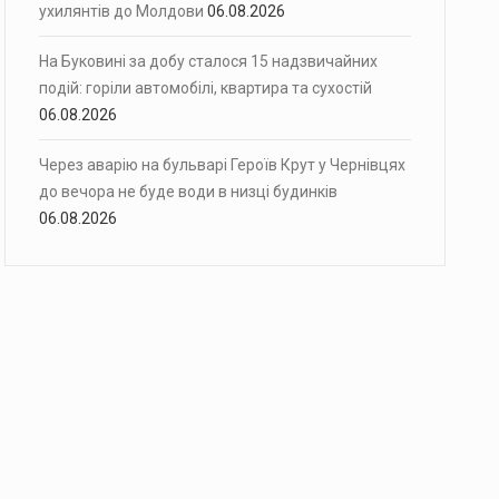
ухилянтів до Молдови
06.08.2026
На Буковині за добу сталося 15 надзвичайних
подій: горіли автомобілі, квартира та сухостій
06.08.2026
Через аварію на бульварі Героїв Крут у Чернівцях
до вечора не буде води в низці будинків
06.08.2026