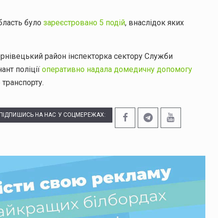
область було
зареєстровано 5 подій
, внаслідок яких
ернівецький район інспекторка сектору Служби
ант поліції
оперативно надала домедичну допомогу
 транспорту.
ПІДПИШИСЬ НА НАС У СОЦМЕРЕЖАХ: