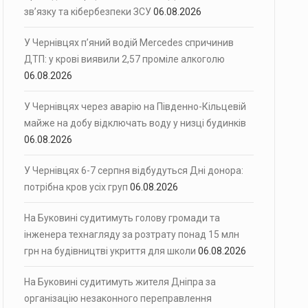
зв’язку та кібербезпеки ЗСУ
06.08.2026
У Чернівцях п’яний водій Mercedes спричинив
ДТП: у крові виявили 2,57 проміле алкоголю
06.08.2026
У Чернівцях через аварію на Південно-Кільцевій
майже на добу відключать воду у низці будинків
06.08.2026
У Чернівцях 6-7 серпня відбудуться Дні донора:
потрібна кров усіх груп
06.08.2026
На Буковині судитимуть голову громади та
інженера технагляду за розтрату понад 15 млн
грн на будівництві укриття для школи
06.08.2026
На Буковині судитимуть жителя Дніпра за
організацію незаконного переправлення