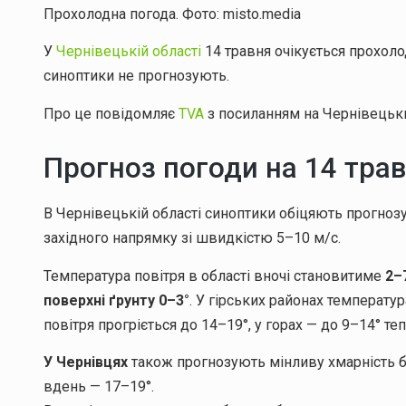
Прохолодна погода. Фото: misto.media
У
Чернівецькій області
14 травня очікується прохолод
синоптики не прогнозують.
Про це повідомляє
TVA
з посиланням на Чернівецьки
Прогноз погоди на 14 тра
В Чернівецькій області синоптики обіцяють прогнозу
західного напрямку зі швидкістю 5–10 м/с.
Температура повітря в області вночі становитиме
2–
поверхні ґрунту 0–3°
. У гірських районах температу
повітря прогріється до 14–19°, у горах — до 9–14° теп
У Чернівцях
також прогнозують мінливу хмарність бе
вдень — 17–19°.