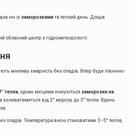
на ніч із
заморозками
та теплий день. Дощів
й обласний центр з гідрометеорології.
вня
ють мінливу хмарність без опадів. Вітер буде північно-
7° тепла
, однак місцями очікуються
заморозки на
ра коливатиметься від 2° морозу до 3° тепла. Вдень
ла.
з опадів. Температура вночі становитиме 3–5° тепла,