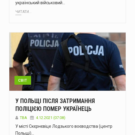
український військовий…
ЧИТАТИ...
СВІТ
У ПОЛЬЩІ ПІСЛЯ ЗАТРИМАННЯ
ПОЛІЦІЄЮ ПОМЕР УКРАЇНЕЦЬ
ТВА
4.12.2021 (07:08)
У місті Скєрнєвіце Лодзького воєводства (центр
Польщі)…