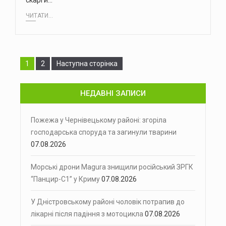
скарги…
ЧИТАТИ...
Сторінка
Сторінка
1
2
Наступна сторінка
НЕДАВНІ ЗАПИСИ
Пожежа у Чернівецькому районі: згоріла
господарська споруда та загинули тварини
07.08.2026
Морські дрони Magura знищили російський ЗРГК
“Панцир-С1” у Криму
07.08.2026
У Дністровському районі чоловік потрапив до
лікарні після падіння з мотоцикла
07.08.2026