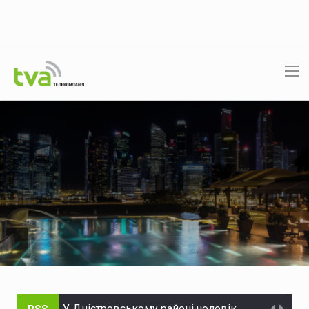
У Дністровському районі чоловік потрапив до лікарні після падіння з мотоцикла