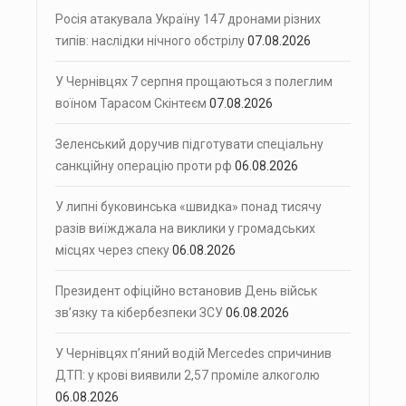
Росія атакувала Україну 147 дронами різних
типів: наслідки нічного обстрілу
07.08.2026
У Чернівцях 7 серпня прощаються з полеглим
воїном Тарасом Скінтеєм
07.08.2026
Зеленський доручив підготувати спеціальну
санкційну операцію проти рф
06.08.2026
У липні буковинська «швидка» понад тисячу
разів виїжджала на виклики у громадських
місцях через спеку
06.08.2026
Президент офіційно встановив День військ
зв’язку та кібербезпеки ЗСУ
06.08.2026
У Чернівцях п’яний водій Mercedes спричинив
ДТП: у крові виявили 2,57 проміле алкоголю
06.08.2026