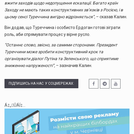
вжити заходів щодо недопущення ескалації. Багато країн
Заходу не мають таких конструктивних зв’язків з Росією, і в
цьому сенсі Туреччина вигідно відрізняється”,
– сказав Калин.
Він додав, що Туреччина і особисто Ердоган готові зіграти
роль, аби спрямувати процес у вірне русло.
“Останнє слово, звісно, ​​за самими сторонами. Президент
Туреччини може зробити конструктивний крок та
організувати діалог Путіна та Зеленського, що сприятиме
зниженню напруженості”,
– зазначив Калин.
ПІДПИШИСЬ НА НАС У СОЦМЕРЕЖАХ:
Á‡„ÛÁÍ‡...