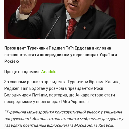
Президент Туреччини Реджеп Таїп Ердоган висловив
готовність стати посередником у переговорах України з
Росією
Про це повідомляє
Anadolu
.
За словами речника президента Туреччини Ібрагіма Калина,
Реджеп Таїп Ердоган у розмові з президентом Росії
Володимиром Путіним, повторив, що Анкара готова стати
посередником у переговорах РФ з Україною.
“Туреччина може зробити конструктивний внесок у зниження
напруженості. Анкара готова створити майданчик для діалогу
і завдяки позитивним відносинам і з Москвою, і з Києвом,