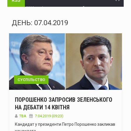
RSS
У Чернівцях тимчасово обмежать рух на трьох вулицях
На Буковині поліцейські затримали чоловіка, який незаконно заволодів автомобілем
ДЕНЬ:
07.04.2019
Нова Зеландія розширила санкції проти рф
Україна пройшла рекордну серпневу спеку без відключень – Шмигаль
ЄС надав Україні додаткові €30 млн на відновлення енергетики
Історія Виженки: від літописних згадок 1158 року до сучасного туризму
Зеленський: Україна має домовленість зі США про щомісячне постачання ракет для Patriot
СУСПІЛЬСТВО
Стрільця, який поранив двох поліцейських на Буковині, взято під варту
ПОРОШЕНКО ЗАПРОСИВ ЗЕЛЕНСЬКОГО
На двох вулицях Чернівців тимчасово відсутнє водопостачання
НА ДЕБАТИ 14 КВІТНЯ
У Болгарії біля газопроводу на кордоні з Румунією вибухнув дрон
TBA
7.04.2019 (09:23)
Кандидат у президенти Петро Порошенко закликав