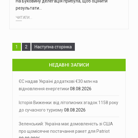
На Буковину делегація прибула, щоб оцінити
результати…
ЧИТАТИ...
Сторінка
Сторінка
1
2
Наступна сторінка
НЕДАВНІ ЗАПИСИ
ЄС надав Україні додаткові €30 млн на
відновлення енергетики
08.08.2026
Історія Виженки: від літописних згадок 1158 року
до сучасного туризму
08.08.2026
Зеленський: Україна має домовленість зі США
про щомісячне постачання ракет для Patriot