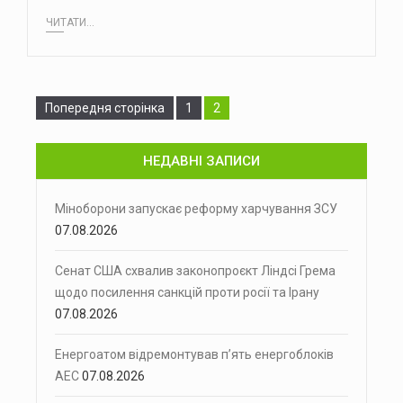
ЧИТАТИ...
Сторінка
Сторінка
Попередня сторінка
1
2
НЕДАВНІ ЗАПИСИ
Міноборони запускає реформу харчування ЗСУ
07.08.2026
Сенат США схвалив законопроєкт Ліндсі Грема
щодо посилення санкцій проти росії та Ірану
07.08.2026
Енергоатом відремонтував п’ять енергоблоків
АЕС
07.08.2026