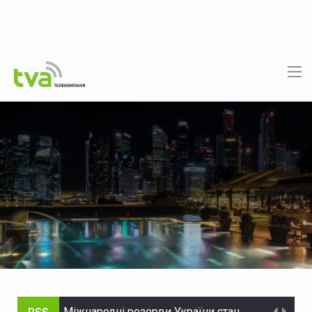
Міжнародні резерви України становлять $51,2 мільярда - Нацбанк