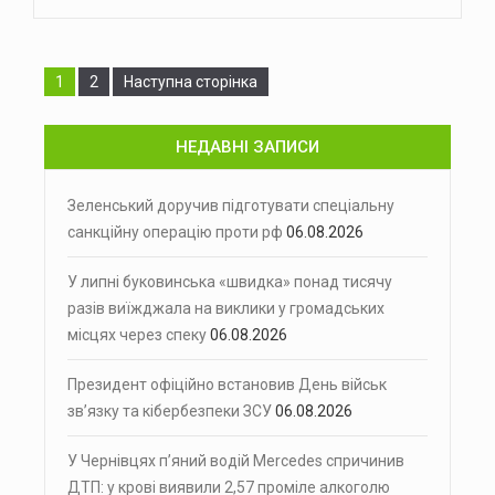
Сторінка
Сторінка
1
2
Наступна сторінка
НЕДАВНІ ЗАПИСИ
Зеленський доручив підготувати спеціальну
санкційну операцію проти рф
06.08.2026
У липні буковинська «швидка» понад тисячу
разів виїжджала на виклики у громадських
місцях через спеку
06.08.2026
Президент офіційно встановив День військ
зв’язку та кібербезпеки ЗСУ
06.08.2026
У Чернівцях п’яний водій Mercedes спричинив
ДТП: у крові виявили 2,57 проміле алкоголю