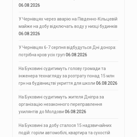
06.08.2026
У Чернівцях через аварію на Південно-Кільцевій
майже на добу відключать воду у низці будинків
06.08.2026
У Чернівцях 6-7 серпня відбудуться Дні донора:
потрібна кров усіх груп
06.08.2026
На Буковині судитимуть голову громади та
інженера технагляду за розтрату понад 15 млн
грн на будівництві укриття для школи
06.08.2026
На Буковині судитимуть жителя Дніпра за
організацію незаконного переправлення
ухилянтів до Молдови
06.08.2026
На Буковині за добу сталося 15 надзвичайних
подій: горіли автомобілі, квартира та сухостій