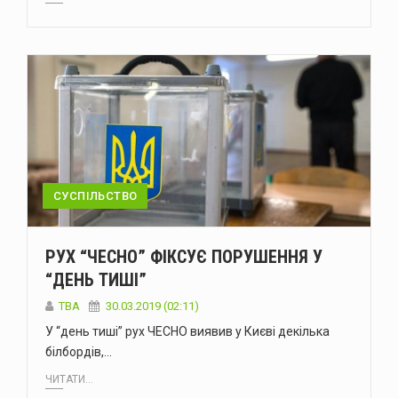
СУСПІЛЬСТВО
РУХ “ЧЕСНО” ФІКСУЄ ПОРУШЕННЯ У
“ДЕНЬ ТИШІ”
TBA
30.03.2019 (02:11)
У “день тиші” рух ЧЕСНО виявив у Києві декілька
білбордів,…
ЧИТАТИ...