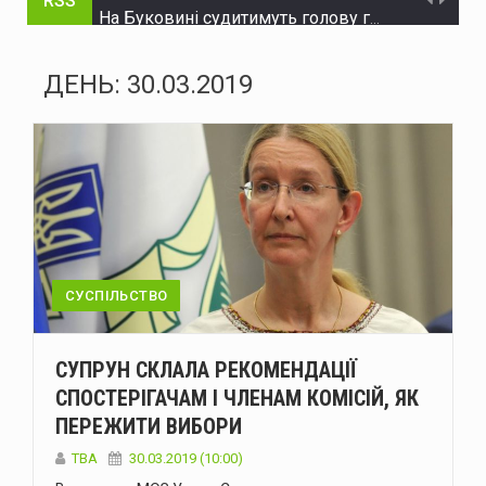
RSS
На Буковині судитимуть голову громади та інженера технагляду за розтрату понад 15 млн грн на будівництві укриття для школи
На Буковині судитимуть жителя Дніпра за організацію незаконного переправлення ухилянтів до Молдови
ДЕНЬ:
30.03.2019
На Буковині за добу сталося 15 надзвичайних подій: горіли автомобілі, квартира та сухостій
Через аварію на бульварі Героїв Крут у Чернівцях до вечора не буде води в низці будинків
Зеленський доручив підготувати спеціальну санкційну операцію проти рф
У липні буковинська «швидка» понад тисячу разів виїжджала на виклики у громадських місцях через спеку
Президент офіційно встановив День військ зв'язку та кібербезпеки ЗСУ
СУСПІЛЬСТВО
У Чернівцях п'яний водій Mercedes спричинив ДТП: у крові виявили 2,57 проміле алкоголю
СУПРУН СКЛАЛА РЕКОМЕНДАЦІЇ
У Чернівцях через аварію на Південно-Кільцевій майже на добу відключать воду у низці будинків
СПОСТЕРІГАЧАМ І ЧЛЕНАМ КОМІСІЙ, ЯК
ПЕРЕЖИТИ ВИБОРИ
У Чернівцях 6-7 серпня відбудуться Дні донора: потрібна кров усіх груп
TBA
30.03.2019 (10:00)