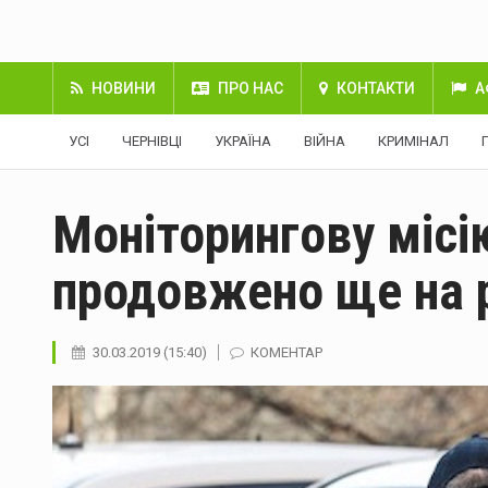
НОВИНИ
ПРО НАС
КОНТАКТИ
А
УСІ
ЧЕРНІВЦІ
УКРАЇНА
ВІЙНА
КРИМІНАЛ
Моніторингову місі
продовжено ще на 
30.03.2019 (15:40)
КОМЕНТАР