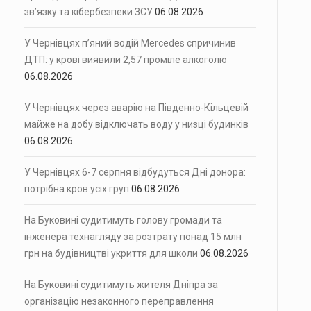
зв’язку та кібербезпеки ЗСУ
06.08.2026
У Чернівцях п’яний водій Mercedes спричинив
ДТП: у крові виявили 2,57 проміле алкоголю
06.08.2026
У Чернівцях через аварію на Південно-Кільцевій
майже на добу відключать воду у низці будинків
06.08.2026
У Чернівцях 6-7 серпня відбудуться Дні донора:
потрібна кров усіх груп
06.08.2026
На Буковині судитимуть голову громади та
інженера технагляду за розтрату понад 15 млн
грн на будівництві укриття для школи
06.08.2026
На Буковині судитимуть жителя Дніпра за
організацію незаконного переправлення