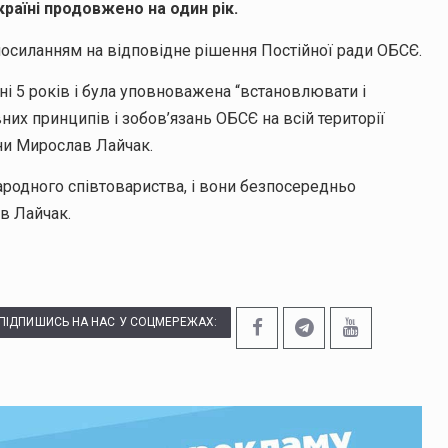
країні продовжено на один рік.
 посиланням на відповідне рішення Постійної ради ОБСЄ.
і 5 років і була уповноважена “встановлювати і
их принципів і зобов’язань ОБСЄ на всій території
ни Мирослав Лайчак.
іжнародного співтовариства, і вони безпосередньо
в Лайчак.
ПІДПИШИСЬ НА НАС У СОЦМЕРЕЖАХ: