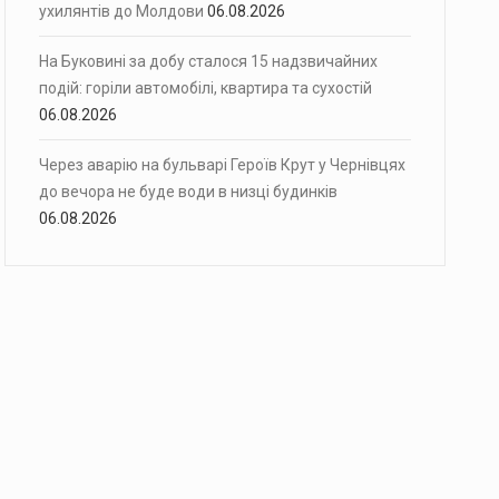
ухилянтів до Молдови
06.08.2026
На Буковині за добу сталося 15 надзвичайних
подій: горіли автомобілі, квартира та сухостій
06.08.2026
Через аварію на бульварі Героїв Крут у Чернівцях
до вечора не буде води в низці будинків
06.08.2026