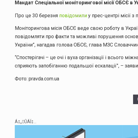
Мандат Спеціальної моніторингової місії ОБСЄ в У
Про це 30 березня
повідомили
у прес-центрі місії з
Моніторингова місія ОБСЄ веде свою роботу в Україн
повідомляти про факти та можливі порушення основн
України”, нагадав голова ОБСЄ, глава МЗС Словаччи
“Спостерігачі – це очі і вуха організації і всього м
сприяють запобіганню подальшої ескалації”, – заяви
Фото: pravda.com.ua
Á‡„ÛÁÍ‡...