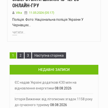
ОНЛАЙН-ГРУ
Vika
11.05.2026 (05:17)
Поліція. Фото: Національна поліція України У
Чернівцях…
ЧИТАТИ...
Сторінка
Сторінка
Сторінка
1
2
3
Наступна сторінка
НЕДАВНІ ЗАПИСИ
ЄС надав Україні додаткові €30 млн на
відновлення енергетики
08.08.2026
Історія Виженки: від літописних згадок 1158 року
до сучасного туризму
08.08.2026