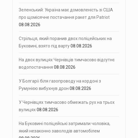
Зеленський: Україна має домовленість зі США
про щомісячне постачання ракет для Patriot
08.08.2026
Стрільця, який поранив двох поліцейських на
Буковині, взято під варту
08.08.2026
На двох вулицях Чернівців тимчасово відсутнє
водопостачання
08.08.2026
У Болгарії біля газопроводу на кордоні з
Румунією вибухнув дрон
08.08.2026
У Чернівцях тимчасово обмежать рух на трьох
вулицях
08.08.2026
На Буковині поліцейські затримали чоловіка,
який незаконно заволодів автомобілем