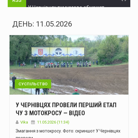
RSS
У Чернівцях тимчасово обмежать рух на трьох вулицях
На Буковині поліцейські затримали чоловіка, який незаконно заволодів автомобілем
ДЕНЬ:
11.05.2026
Нова Зеландія розширила санкції проти рф
Україна пройшла рекордну серпневу спеку без відключень – Шмигаль
ЄС надав Україні додаткові €30 млн на відновлення енергетики
Історія Виженки: від літописних згадок 1158 року до сучасного туризму
Зеленський: Україна має домовленість зі США про щомісячне постачання ракет для Patriot
СУСПІЛЬСТВО
Стрільця, який поранив двох поліцейських на Буковині, взято під варту
У ЧЕРНІВЦЯХ ПРОВЕЛИ ПЕРШИЙ ЕТАП
На двох вулицях Чернівців тимчасово відсутнє водопостачання
ЧУ З МОТОКРОСУ — ВІДЕО
У Болгарії біля газопроводу на кордоні з Румунією вибухнув дрон
Vika
11.05.2026 (11:34)
Змагання з мотокросу. Фото: скриншот У Чернівцях