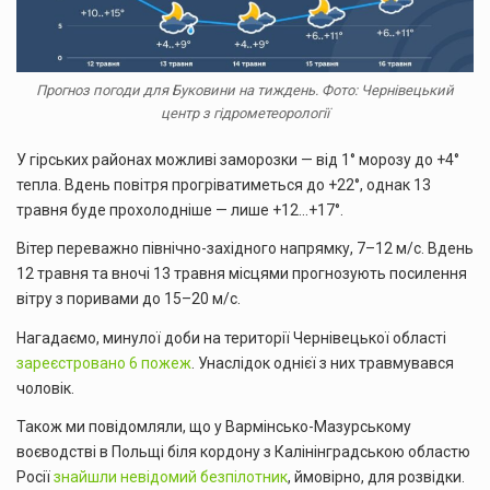
Прогноз погоди для Буковини на тиждень. Фото: Чернівецький
центр з гідрометеорології
У гірських районах можливі заморозки — від 1° морозу до +4°
тепла. Вдень повітря прогріватиметься до +22°, однак 13
травня буде прохолодніше — лише +12…+17°.
Вітер переважно північно-західного напрямку, 7–12 м/с. Вдень
12 травня та вночі 13 травня місцями прогнозують посилення
вітру з поривами до 15–20 м/с.
Нагадаємо, минулої доби на території Чернівецької області
зареєстровано 6 пожеж
. Унаслідок однієї з них травмувався
чоловік.
Також ми повідомляли, що у Вармінсько-Мазурському
воєводстві в Польщі біля кордону з Калінінградською областю
Росії
знайшли невідомий безпілотник
, ймовірно, для розвідки.