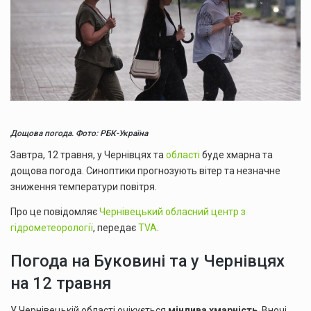
Дощова погода. Фото: РБК-Україна
Завтра, 12 травня, у Чернівцях та
області
буде хмарна та
дощова погода. Синоптики прогнозують вітер та незначне
зниження температури повітря.
Про це повідомляє
Чернівецький обласний центр з
гідрометеорології
, передає
TVA
.
Погода на Буковині та у Чернівцях
на 12 травня
У Чернівецькій області очікується
мінлива хмарність
. Вночі