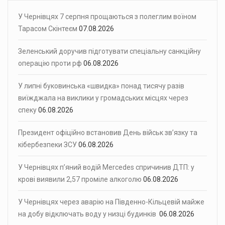
У Чернівцях 7 серпня прощаються з полеглим воїном
Тарасом Скінтеєм
07.08.2026
Зеленський доручив підготувати спеціальну санкційну
операцію проти рф
06.08.2026
У липні буковинська «швидка» понад тисячу разів
виїжджала на виклики у громадських місцях через
спеку
06.08.2026
Президент офіційно встановив День військ зв’язку та
кібербезпеки ЗСУ
06.08.2026
У Чернівцях п’яний водій Mercedes спричинив ДТП: у
крові виявили 2,57 проміле алкоголю
06.08.2026
У Чернівцях через аварію на Південно-Кільцевій майже
на добу відключать воду у низці будинків
06.08.2026