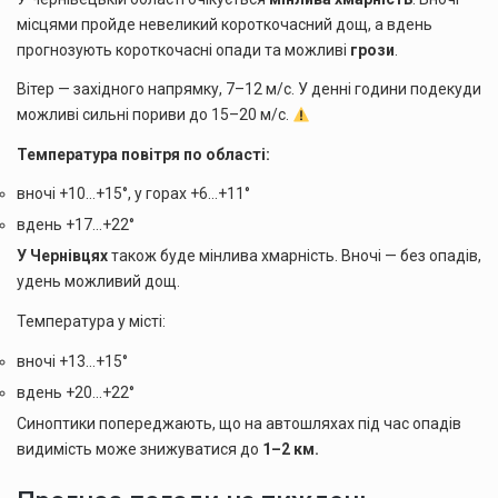
місцями пройде невеликий короткочасний дощ, а вдень
прогнозують короткочасні опади та можливі
грози
.
Вітер — західного напрямку, 7–12 м/с. У денні години подекуди
можливі сильні пориви до 15–20 м/с.
Температура повітря по області:
вночі +10…+15°, у горах +6…+11°
вдень +17…+22°
У Чернівцях
також буде мінлива хмарність. Вночі — без опадів,
удень можливий дощ.
Температура у місті:
вночі +13…+15°
вдень +20…+22°
Синоптики попереджають, що на автошляхах під час опадів
видимість може знижуватися до
1–2 км.