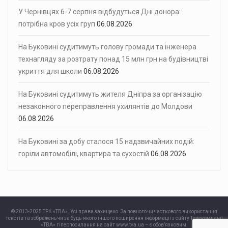
У Чернівцях 6-7 серпня відбудуться Дні донора:
потрібна кров усіх груп
06.08.2026
На Буковині судитимуть голову громади та інженера
технагляду за розтрату понад 15 млн грн на будівництві
укриття для школи
06.08.2026
На Буковині судитимуть жителя Дніпра за організацію
незаконного переправлення ухилянтів до Молдови
06.08.2026
На Буковині за добу сталося 15 надзвичайних подій:
горіли автомобілі, квартира та сухостій
06.08.2026
© 2013-2025 ТРК «ТВА». Усі права захищено. За повного чи часткового використання
текстів та зображень чи за будь-якого іншого поширення інформації з сайту Телекомпанії
«ТВА» гіперпосилання на сайт www.tva.ua – є обов’язковим.