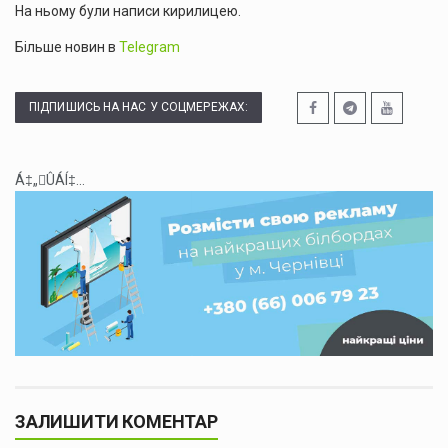
На ньому були написи кирилицею.
Більше новин в
Telegram
ПІДПИШИСЬ НА НАС У СОЦМЕРЕЖАХ:
Á‡„ÛÁÍ‡...
ЗАЛИШИТИ КОМЕНТАР