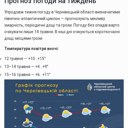
Прогноз погоди на тиждень
Упродовж тижня погоду в Чернівецькій області визначатиме
північно-атлантичний циклон — прогнозують мінливу
хмарність, періодичні дощі та грози. Погоду без опадів варто
очікувати лише 14 травня. В інші дні очікуються короткочасні
дощі, місцями грози.
Температура повітря вночі:
12 травня — +10…+15°
13–14 травня — +4…+9°
15–16 травня — +6…+11°