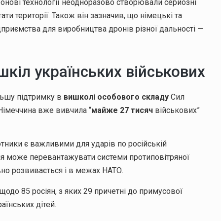
дронові технології неодноразово створювали серйозні
ти території. Також він зазначив, що німецькі та
дприємства для виробництва дронів різної дальності —
кіл українських військових
альшу підтримку в
вишколі особового складу
Сил
 Німеччина вже вивчила “
майже 27 тисяч
військових”
лотники є важливими для ударів по російській
ння може перевантажувати системи протиповітряної
вно розвивається і в межах НАТО.
щодо 85 росіян, з яких 29 причетні до примусової
раїнських дітей.