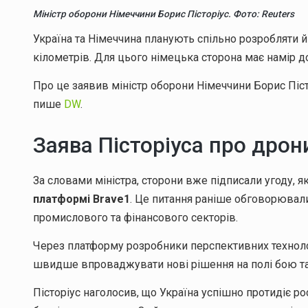
Міністр оборони Німеччини Борис Пісторіус. Фото: Reuters
Україна та Німеччина планують спільно розробляти 
кілометрів. Для цього німецька сторона має намір 
Про це заявив міністр оборони Німеччини Борис Піс
пише
DW
.
Заява Пісторіуса про дрон
За словами міністра, сторони вже підписали угоду, я
платформі Brave1
. Це питання раніше обговорювали 
промислового та фінансового секторів.
Через платформу розробники перспективних техноло
швидше впроваджувати нові рішення на полі бою та
Пісторіус наголосив, що Україна успішно протидіє р