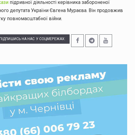
кази
підривної діяльності керівника забороненої
ного депутата України Євгена Мураєва. Він продовжив
ку повномасштабної війни.
ПІДПИШИСЬ НА НАС У СОЦМЕРЕЖАХ: