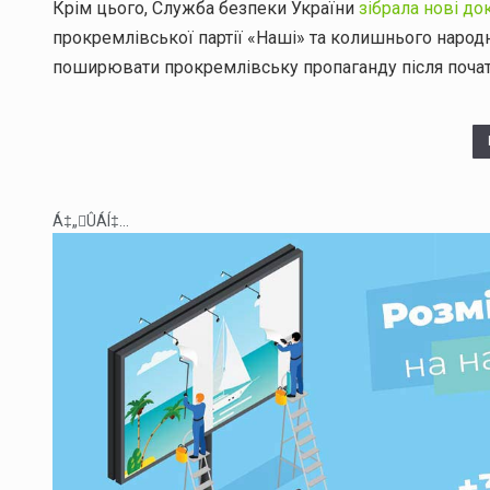
Крім цього, Служба безпеки України
зібрала нові до
прокремлівської партії «Наші» та колишнього народ
поширювати прокремлівську пропаганду після почат
Á‡„ÛÁÍ‡...