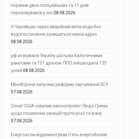
поранив двох поліцейських та 11 днів
переховувався у лісі
08.08.2026
У Чернівцях через аварійний витік води без
водопостачання залишаться низка адрес
08.08.2026
рф атакувала Україну шістьма балістичними
ракетами та 151 дроном: ППО знешкодила 135
цілей
08.08.2026
Міноборони запускає реформу харчування ЗСУ
07.08.2026
Сенат США схвалив законопроєкт Ліндсі Грема
щодо посилення санкцій проти росії та Ірану
07.08.2026
Енергоатом відремонтував п’ять енергоблоків