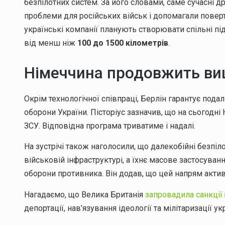
безпілотних систем. За його словами, саме сучасні 
проблеми для російських військ і допомагали поверта
українські компанії планують створювати спільні пі
від менш ніж
100 до 1500 кілометрів
.
Німеччина продовжить виш
Окрім технологічної співпраці, Берлін гарантує под
оборони України. Пісторіус зазначив, що на сьогодні
ЗСУ. Відповідна програма триватиме і надалі.
На зустрічі також наголосили, що далекобійні безпі
військовій інфраструктурі, а їхнє масове застосува
оборони противника. Він додав, що цей напрям акти
Нагадаємо, що Велика Британія
запровадила санкції
депортації, нав’язування ідеології та мілітаризації ук