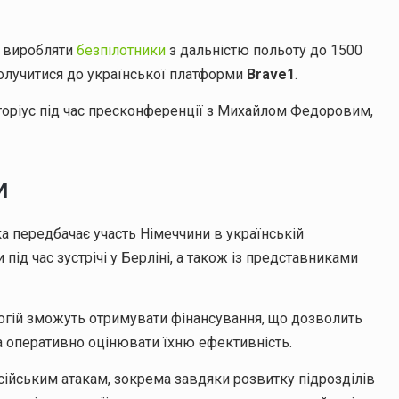
й виробляти
безпілотники
з дальністю польоту до 1500
долучитися до української платформи
Brave1
.
торіус під час пресконференції з Михайлом Федоровим,
и
ка передбачає участь Німеччини в українській
під час зустрічі у Берліні, а також із представниками
гій зможуть отримувати фінансування, що дозволить
 оперативно оцінювати їхню ефективність.
осійським атакам, зокрема завдяки розвитку підрозділів