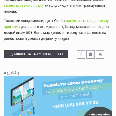
зареєстровано 6 подій
. Унаслідок однієї з них травмувався
чоловік.
Також ми повідомляли, що в Україні
запускають національну
програму
дорослого стажування «Досвід має значення» для
людей віком 50+. Вона має допомогти залучити фахівців на
ринок праці в умовах дефіциту кадрів.
ПІДПИШИСЬ НА НАС У СОЦМЕРЕЖАХ:
Á‡„ÛÁÍ‡...