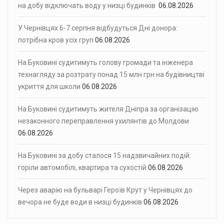
на добу відключать воду у низці будинків
06.08.2026
У Чернівцях 6-7 серпня відбудуться Дні донора:
потрібна кров усіх груп
06.08.2026
На Буковині судитимуть голову громади та інженера
технагляду за розтрату понад 15 млн грн на будівництві
укриття для школи
06.08.2026
На Буковині судитимуть жителя Дніпра за організацію
незаконного переправлення ухилянтів до Молдови
06.08.2026
На Буковині за добу сталося 15 надзвичайних подій:
горіли автомобілі, квартира та сухостій
06.08.2026
Через аварію на бульварі Героїв Крут у Чернівцях до
вечора не буде води в низці будинків
06.08.2026