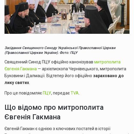
Засідання Священного Синоду Української Православної Церкви
(Православної Церкви України). Фото: ПЦУ
Священний Синод ПЦУ офіційно канонізував
митрополита
Євгенія Гакмана
— архієпископа Чернівецького, митрополита
Буковини і Далмації. Відтепер його офіційно
зараховано до
лику святих
.
Про це повідомляє
ПЦУ
, передає
TVA
.
Що відомо про митрополита
Євгенія Гакмана
Євгеній Гакман є однією з ключових постатей в історії