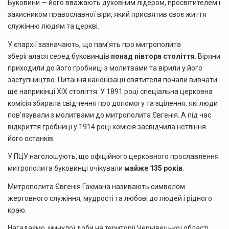
Буковини — його вважають духовним лідером, просвітителем і
захисником православної віри, який присвятив своє життя
служінню людям та церкві.
У єпархії зазначають, що пам’ять про митрополита
зберігалася серед буковинців
понад півтора століття
. Віряни
приходили до його гробниці з молитвами та вірили у його
заступництво. Питання канонізації святителя почали вивчати
ще наприкінці XIX століття. У 1891 році спеціальна церковна
комісія збирала свідчення про допомогу та зцілення, які люди
пов’язували з молитвами до митрополита Євгенія. А під час
відкриття гробниці у 1914 році комісія засвідчила нетління
його останків.
У ПЦУ наголошують, що офіційного церковного прославлення
митрополита буковинці очікували
майже 135 років
.
Митрополита Євгенія Гакмана називають символом
жертовного служіння, мудрості та любові до людей і рідного
краю.
Нагадаємо, минулої доби на території Чернівецької області