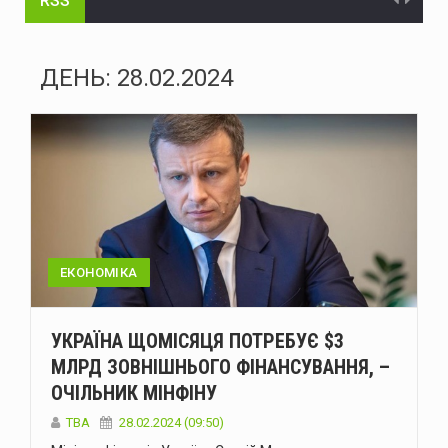
RSS
Зеленський доручив підготувати спеціальну санкційну операцію проти рф
У липні буковинська «швидка» понад тисячу разів виїжджала на виклики у громадських місцях через спеку
ДЕНЬ:
28.02.2024
Президент офіційно встановив День військ зв'язку та кібербезпеки ЗСУ
У Чернівцях п'яний водій Mercedes спричинив ДТП: у крові виявили 2,57 проміле алкоголю
Суд у Чернівцях: 33-річному чоловіку загрожує ув'язнення за побиття двох людей
Пожежа у Чернівецькому районі: згоріла господарська споруда та загинули тварини
Морські дрони Magura знищили російський ЗРГК "Панцир-С1" у Криму
ЕКОНОМІКА
У Дністровському районі чоловік потрапив до лікарні після падіння з мотоцикла
УКРАЇНА ЩОМІСЯЦЯ ПОТРЕБУЄ $3
Росія атакувала Україну 147 дронами різних типів: наслідки нічного обстрілу
МЛРД ЗОВНІШНЬОГО ФІНАНСУВАННЯ, –
ОЧІЛЬНИК МІНФІНУ
У Чернівцях 7 серпня прощаються з полеглим воїном Тарасом Скінтеєм
ТВА
28.02.2024 (09:50)