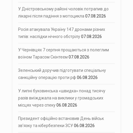
У Дністровському районі чоловік потрапив до
лікарні після падіння з мотоцикла
07.08.2026
Росія атакувала Україну 147 дронами різних
типів: наслідки нічного обстрілу
07.08.2026
У Чернівцях 7 серпня прощаються з полеглим
воїном Тарасом Скінтеєм
07.08.2026
Зеленський доручив підготувати спеціальну
санкційну операцію проти рф
06.08.2026
У липні буковинська «швидка» понад тисячу
разів виїжджала на виклики у громадських
місцях через спеку
06.08.2026
Президент офіційно встановив День військ
зв’язку та кібербезпеки ЗСУ
06.08.2026