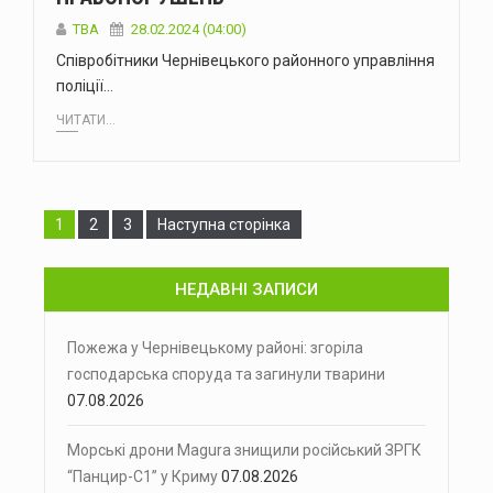
ТВА
28.02.2024 (04:00)
Співробітники Чернівецького районного управління
поліції…
ЧИТАТИ...
Сторінка
Сторінка
Сторінка
1
2
3
Наступна сторінка
НЕДАВНІ ЗАПИСИ
Пожежа у Чернівецькому районі: згоріла
господарська споруда та загинули тварини
07.08.2026
Морські дрони Magura знищили російський ЗРГК
“Панцир-С1” у Криму
07.08.2026