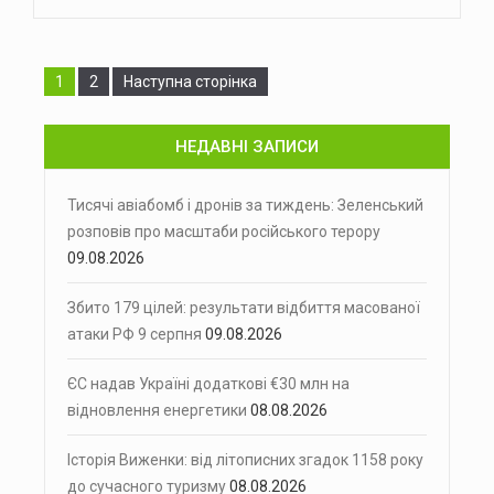
Сторінка
Сторінка
1
2
Наступна сторінка
НЕДАВНІ ЗАПИСИ
Тисячі авіабомб і дронів за тиждень: Зеленський
розповів про масштаби російського терору
09.08.2026
Збито 179 цілей: результати відбиття масованої
атаки РФ 9 серпня
09.08.2026
ЄС надав Україні додаткові €30 млн на
відновлення енергетики
08.08.2026
Історія Виженки: від літописних згадок 1158 року
до сучасного туризму
08.08.2026