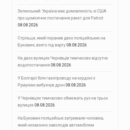
Зеленський: Україна має домовленість зі США
про щомісячне постачання ракет для Patriot
08.08.2026
Стрільця, який поранив двох поліцейських на
Буковині, взято під варту
08.08.2026
На двох вулицях Чернівців тимчасово відсутнє
водопостачання
08.08.2026
У Болгарії біля газопроводу на кордоні з
Румунією вибухнув дрон
08.08.2026
У Чернівцях тимчасово обмежать рух на трьох
вулицях
08.08.2026
На Буковині поліцейські затримали чоловіка,
який незаконно заволодів автомобілем