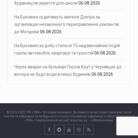
будівництві укриття для школи
06.08.2026
На Буковині судитимуть жителя Дніпра за
організацію незаконного переправлення ухилянтів
до Молдови
06.08.2026
На Буковині за добу сталося 15 надзвичайних подій:
горіли автомобілі, квартира та сухостій
06.08.2026
Через аварію на бульварі Героїв Крут у Чернівцях до
вечора не буде води в низці будинків
06.08.2026
© 2013-2025 ТРК «ТВА». Усі права захищено. За повного чи часткового використання
текстів та зображень чи за будь-якого іншого поширення інформації з сайту Телекомпанії
«ТВА» гіперпосилання на сайт www.tva.ua – є обов’язковим.