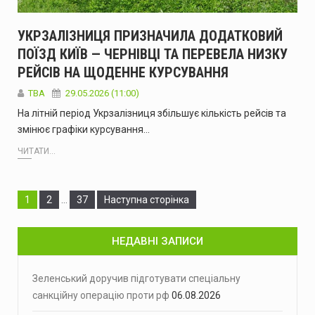
УКРЗАЛІЗНИЦЯ ПРИЗНАЧИЛА ДОДАТКОВИЙ
ПОЇЗД КИЇВ — ЧЕРНІВЦІ ТА ПЕРЕВЕЛА НИЗКУ
РЕЙСІВ НА ЩОДЕННЕ КУРСУВАННЯ
ТВА
29.05.2026 (11:00)
На літній період Укрзалізниця збільшує кількість рейсів та
змінює графіки курсування…
ЧИТАТИ...
Сторінка
Сторінка
Сторінка
1
2
…
37
Наступна сторінка
НЕДАВНІ ЗАПИСИ
Зеленський доручив підготувати спеціальну
санкційну операцію проти рф
06.08.2026