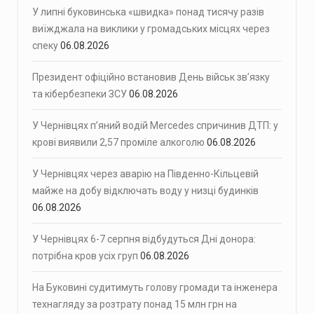
У липні буковинська «швидка» понад тисячу разів
виїжджала на виклики у громадських місцях через
спеку
06.08.2026
Президент офіційно встановив День військ зв’язку
та кібербезпеки ЗСУ
06.08.2026
У Чернівцях п’яний водій Mercedes спричинив ДТП: у
крові виявили 2,57 проміле алкоголю
06.08.2026
У Чернівцях через аварію на Південно-Кільцевій
майже на добу відключать воду у низці будинків
06.08.2026
У Чернівцях 6-7 серпня відбудуться Дні донора:
потрібна кров усіх груп
06.08.2026
На Буковині судитимуть голову громади та інженера
технагляду за розтрату понад 15 млн грн на