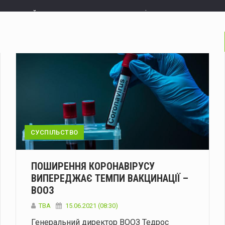
ося 13 надзвичайних подій: горіли господарські будівлі, сух
рнівчанину про підозру у незаконному зберіганні і збуті б
вулицю Івана Франка: як курсуватиме транспорт
У Черні
а вулиці Скальда ускладнений рух транспорту
У Чернівцях
ос Америки» відновлює роботу
Керівництво мовника «Голос 
д партнерів може бути спробою зробити Україну більш по
СУСПІЛЬСТВО
виявили водія з понад десятикратним перевищенням норми
ПОШИРЕННЯ КОРОНАВІРУСУ
енському у додаткових перехоплювачах для Patriot
ВИПЕРЕДЖАЄ ТЕМПИ ВАКЦИНАЦІЇ –
През
ВООЗ
ідбудуться Дні донора: потрібна кров усіх груп
6 та 7 серп
ТВА
15.06.2021 (08:30)
Генеральний директор ВООЗ Тедрос