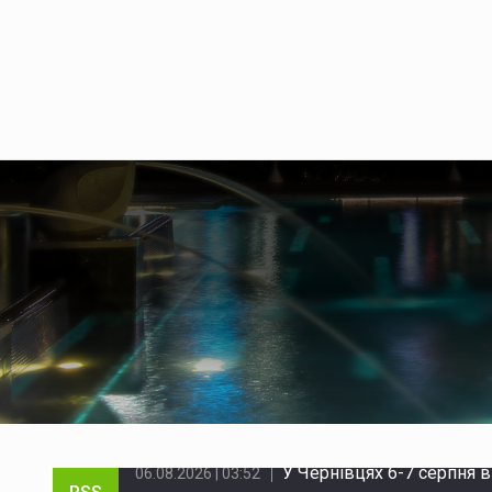
На Буковині викрили між