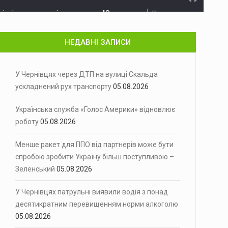
Правоохоронці припинили діяльність транснаціональної наркосхеми,…
а трава та вагончик
Минулої доби на території Чернівецької…
НЕДАВНІ ЗАПИСИ
оєприпасів
Протиправну діяльність 48-річного чоловіка задокументували…
вцях громадський транспорт тимчасово…
У Чернівцях через ДТП на вулиці Скальда
ускладнений рух транспорту
05.08.2026
 на вулиці Скальда…
Українська служба «Голос Америки» відновлює
Америки» ухвалило…
роботу
05.08.2026
ступливою - Зеленський
Президент Володимир Зеленський заявив, що…
Менше ракет для ППО від партнерів може бути
 алкоголю
спробою зробити Україну більш поступливою –
У Чернівцях патрульні виявили водія,…
Зеленський
05.08.2026
идент США Дональд Трамп під…
У Чернівцях патрульні виявили водія з понад
ня у…
десятикратним перевищенням норми алкоголю
05.08.2026