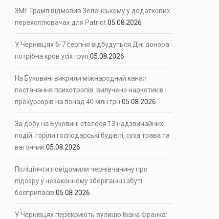
ЗМІ: Трамп відмовив Зеленському у додаткових
перехоплювачах для Patriot
05.08.2026
У Чернівцях 6-7 серпня відбудуться Дні донора:
потрібна кров усіх груп
05.08.2026
На Буковині викрили міжнародний канал
постачання психотропів: вилучено наркотиків і
прекурсорів на понад 40 млн грн
05.08.2026
За добу на Буковині сталося 13 надзвичайних
подій: горіли господарські будівлі, суха трава та
вагончик
05.08.2026
Поліціянти повідомили чернівчанину про
підозру у незаконному зберіганні і збуті
боєприпасів
05.08.2026
У Чернівцях перекриють вулицю Івана Франка: