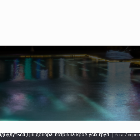
народний канал постачання психотропів: вилучено наркотик