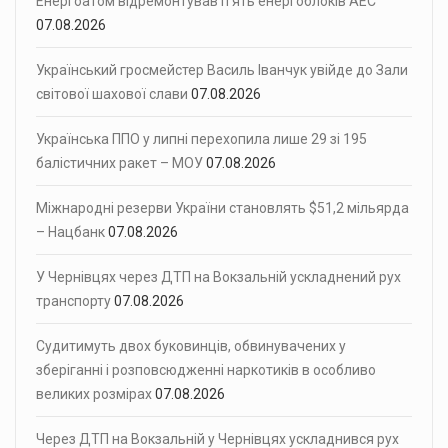
Енергоатом відремонтував п’ять енергоблоків АЕС
07.08.2026
Український гросмейстер Василь Іванчук увійде до Зали
світової шахової слави
07.08.2026
Українська ППО у липні перехопила лише 29 зі 195
балістичних ракет – МОУ
07.08.2026
Міжнародні резерви України становлять $51,2 мільярда
– Нацбанк
07.08.2026
У Чернівцях через ДТП на Вокзальній ускладнений рух
транспорту
07.08.2026
Судитимуть двох буковинців, обвинувачених у
зберіганні і розповсюдженні наркотиків в особливо
великих розмірах
07.08.2026
Через ДТП на Вокзальній у Чернівцях ускладнився рух