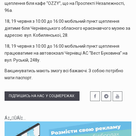
щеплення біля кафе “OZZY”, що на Проспекті Незалежності,
96а.
18, 19 червня з 10:00 до 16:00 мобільний пункт щеплення
діятиме біля Чернівецького обласного краєзнавчого музею за
адресою: вул. Кобилянської, 28.
18, 19 червня з 10:00 до 16:00 мобільний пункт щеплення
працюватиме на автовокзалі Чернівці АС “Вест Буковина” на
вул. Руській, 248у.
Вакцинуватись мають змогу всі бажаючі. З собою потрібно
мати паспорт.
ПІДПИШИСЬ НА НАС У СОЦМЕРЕЖАХ:
Á‡„ÛÁÍ‡...