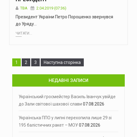
TBA
2.04.2019 (07:36)
Президент України Петро Порошенко звернувся
до Уряду…
ЧИТАТИ...
Сторінка
Сторінка
Сторінка
1
2
3
Наступна сторінка
НЕДАВНІ ЗАПИСИ
Український гросмейстер Василь Іванчук увійде
до Зали світової шахової слави
07.08.2026
Українська ППО у липні перехопила лише 29 зі
195 балістичних ракет – МОУ
07.08.2026