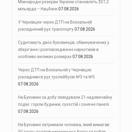
Міжнародні резерви України становлять $51,2
мільярда – Нацбанк
07.08.2026
У Чернівцях через ДТП на Вокзальній
ускладнений рух транспорту
07.08.2026
Судитимуть двох буковинців, обвинувачених у
зберіганні і розповсюдженні наркотиків в
особливо великих розмірах
07.08.2026
Через ДТП на Вокзальній у Чернівцях
ускладнився рух тролейбусів №3 та №5
07.08.2026
На Буковині за добу ліквідували 21 надзвичайну
подію: горіли будинки, сухостій і сонячні панелі
07.08.2026
На Буковині затримали чоловіка, який вимагав
50 тисяч доларів неіснуючого боргу та побив