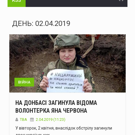
RSS
Через ДТП на Вокзальній у Чернівцях ускладнився рух тролейбусів №3 та №5
На Буковині за добу ліквідували 21 надзвичайну подію: горіли будинки, сухостій і сонячні панелі
ДЕНЬ:
02.04.2019
На Буковині затримали чоловіка, який вимагав 50 тисяч доларів неіснуючого боргу та побив потерпілого
В Україні змінюють правила розподілу електроенергії: що зміниться влітку та взимку
Енергоатом відремонтував п’ять енергоблоків АЕС
Український гросмейстер Василь Іванчук увійде до Зали світової шахової слави
Українська ППО у липні перехопила лише 29 зі 195 балістичних ракет – МОУ
ВІЙНА
Міжнародні резерви України становлять $51,2 мільярда - Нацбанк
НА ДОНБАСІ ЗАГИНУЛА ВІДОМА
У Чернівцях через ДТП на Вокзальній ускладнений рух транспорту
ВОЛОНТЕРКА ЯНА ЧЕРВОНА
Судитимуть двох буковинців, обвинувачених у зберіганні і розповсюдженні наркотиків в особливо великих розмірах
TBA
2.04.2019 (11:23)
У вівторок, 2 квітня, внаслідок обстрілу загинули