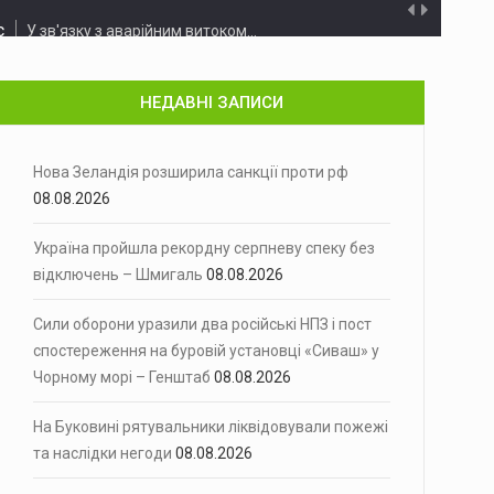
с
У зв'язку з аварійним витоком…
ла 135 цілей
Російські загарбники атакували Україну з…
НЕДАВНІ ЗАПИСИ
півель…
а Ірану
Сенат Конгресу Сполучених Штатів у…
Нова Зеландія розширила санкції проти рф
08.08.2026
м
5 серпня до поліції звернувся…
Україна пройшла рекордну серпневу спеку без
відключень – Шмигаль
08.08.2026
іми оцінками, енергосистема України…
Сили оборони уразили два російські НПЗ і пост
і «Сиваш» у Чорному морі - Генштаб
спостереження на буровій установці «Сиваш» у
Підрозділи Сил оборони України уразили…
Чорному морі – Генштаб
08.08.2026
иникла пожежа в…
На Буковині рятувальники ліквідовували пожежі
днів переховувався у лісі
28 липня під час проведення…
та наслідки негоди
08.08.2026