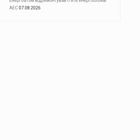
Енергоатом відремонтував п’ять енергоблоків
АЕС
07.08.2026