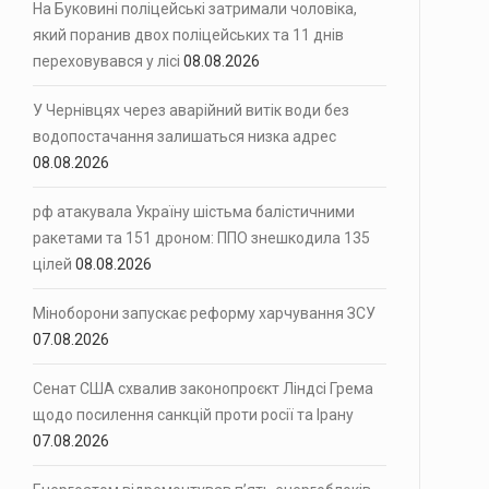
На Буковині поліцейські затримали чоловіка,
який поранив двох поліцейських та 11 днів
переховувався у лісі
08.08.2026
У Чернівцях через аварійний витік води без
водопостачання залишаться низка адрес
08.08.2026
рф атакувала Україну шістьма балістичними
ракетами та 151 дроном: ППО знешкодила 135
цілей
08.08.2026
Міноборони запускає реформу харчування ЗСУ
07.08.2026
Сенат США схвалив законопроєкт Ліндсі Грема
щодо посилення санкцій проти росії та Ірану
07.08.2026