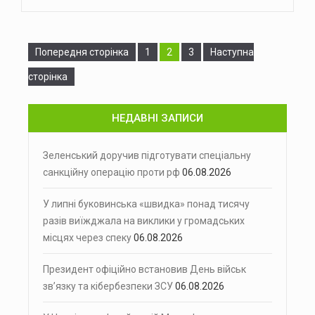
Сторінка
Сторінка
Сторінка
Попередня сторінка
1
2
3
Наступна
сторінка
НЕДАВНІ ЗАПИСИ
Зеленський доручив підготувати спеціальну
санкційну операцію проти рф
06.08.2026
У липні буковинська «швидка» понад тисячу
разів виїжджала на виклики у громадських
місцях через спеку
06.08.2026
Президент офіційно встановив День військ
зв’язку та кібербезпеки ЗСУ
06.08.2026