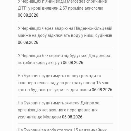
У Чернівцях п’яний водій Mercedes спричинив
ДТП: у крові виявили 2,57 проміле алкоголю
06.08.2026
У Чернівцях через аварію на Південно-Кільцевій
майже на добу відключать воду у низці будинків
06.08.2026
У Чернівцях 6-7 серпня відбудуться Дні донора:
потрібна кров усіх груп
06.08.2026
На Буковині судитимуть голову громади та
інженера технагляду за розтрату понад 15 млн
грн на будівництві укриття для школи
06.08.2026
На Буковині судитимуть жителя Дніпра за
організацію незаконного переправлення
ухилянтів до Молдови
06.08.2026
На Буковині за добу сталося 15 надзвичайних