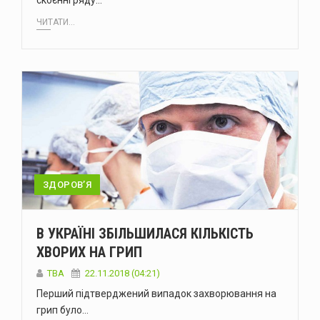
скоєнні ряду…
ЧИТАТИ...
ЗДОРОВ’Я
В УКРАЇНІ ЗБІЛЬШИЛАСЯ КІЛЬКІСТЬ
ХВОРИХ НА ГРИП
TBA
22.11.2018 (04:21)
Перший підтверджений випадок захворювання на
грип було…