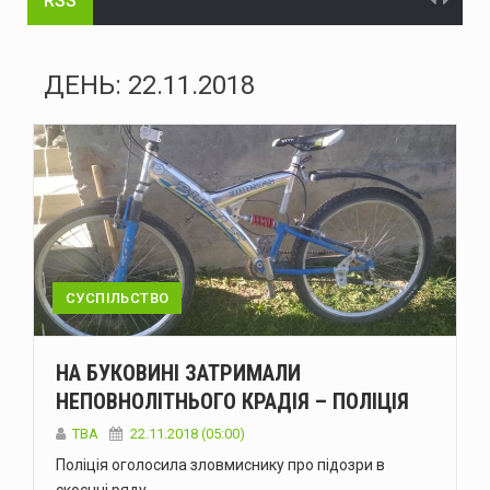
RSS
На Буковині судитимуть голову громади та інженера технагляду за розтрату понад 15 млн грн на будівництві укриття для школи
На Буковині судитимуть жителя Дніпра за організацію незаконного переправлення ухилянтів до Молдови
ДЕНЬ:
22.11.2018
На Буковині за добу сталося 15 надзвичайних подій: горіли автомобілі, квартира та сухостій
Через аварію на бульварі Героїв Крут у Чернівцях до вечора не буде води в низці будинків
Зеленський доручив підготувати спеціальну санкційну операцію проти рф
У липні буковинська «швидка» понад тисячу разів виїжджала на виклики у громадських місцях через спеку
Президент офіційно встановив День військ зв'язку та кібербезпеки ЗСУ
СУСПІЛЬСТВО
У Чернівцях п'яний водій Mercedes спричинив ДТП: у крові виявили 2,57 проміле алкоголю
НА БУКОВИНІ ЗАТРИМАЛИ
У Чернівцях через аварію на Південно-Кільцевій майже на добу відключать воду у низці будинків
НЕПОВНОЛІТНЬОГО КРАДІЯ – ПОЛІЦІЯ
У Чернівцях 6-7 серпня відбудуться Дні донора: потрібна кров усіх груп
TBA
22.11.2018 (05:00)
Поліція оголосила зловмиснику про підозри в