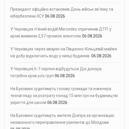
Президент офіційно встановив День військ зв’язку та
кібербезпеки ЗСУ
06.08.2026
У Чернівцях п’яний водій Mercedes спричинив ДТП: у
крові виявили 2,57 проміле алкоголю
06.08.2026
У Чернівцях через аварію на Південно-Кільцевій майже
на добу відключать воду у низці будинків
06.08.2026
У Чернівцях 6-7 серпня відбудуться Дні донора:
потрібна кров усіх груп
06.08.2026
На Буковині судитимуть голову громади та інженера
технагляду за розтрату понад 15 млн грн на будівництві
укриття для школи
06.08.2026
На Буковині судитимуть жителя Дніпра за організацію
незаконного переправлення ухилянтів до Молдови