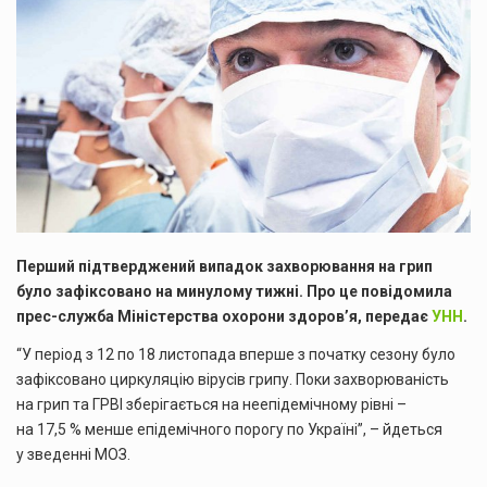
Перший підтверджений випадок захворювання на грип
було зафіксовано на минулому тижні. Про це повідомила
прес-служба Міністерства охорони здоров’я, передає
УНН
.
“У період з 12 по 18 листопада вперше з початку сезону було
зафіксовано циркуляцію вірусів грипу. Поки захворюваність
на грип та ГРВІ зберігається на неепідемічному рівні –
на 17,5 % менше епідемічного порогу по Україні”, – йдеться
у зведенні МОЗ.