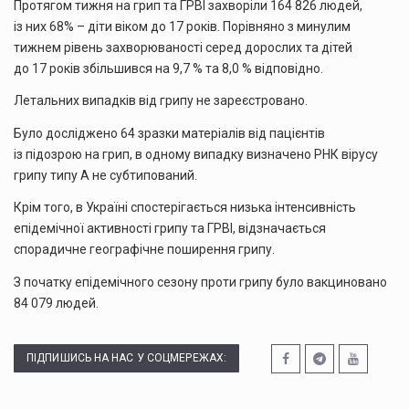
Протягом тижня на грип та ГРВІ захворіли 164 826 людей,
із них 68% – діти віком до 17 років. Порівняно з минулим
тижнем рівень захворюваності серед дорослих та дітей
до 17 років збільшився на 9,7 % та 8,0 % відповідно.
Летальних випадків від грипу не зареєстровано.
Було досліджено 64 зразки матеріалів від пацієнтів
із підозрою на грип, в одному випадку визначено РНК вірусу
грипу типу А не субтипований.
Крім того, в Україні спостерігається низька інтенсивність
епідемічної активності грипу та ГРВІ, відзначається
спорадичне географічне поширення грипу.
З початку епідемічного сезону проти грипу було вакциновано
84 079 людей.
ПІДПИШИСЬ НА НАС У СОЦМЕРЕЖАХ: