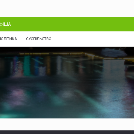
ФІША
ПОЛІТИКА
СУСПІЛЬСТВО
 у Чернівцях ускладнився рух тролейбусів №3 та №5
У Че