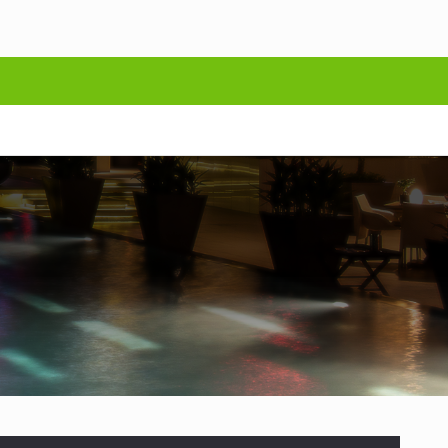
рнівцях через дорожньо-транспортну пригоду…