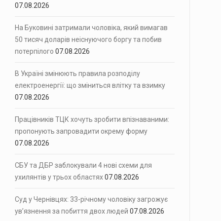
07.08.2026
На Буковині затримали чоловіка, який вимагав
50 тисяч доларів неіснуючого боргу та побив
потерпілого
07.08.2026
В Україні змінюють правила розподілу
електроенергії: що зміниться влітку та взимку
07.08.2026
Працівників ТЦК хочуть зробити впізнаваними:
пропонують запровадити окрему форму
07.08.2026
СБУ та ДБР заблокували 4 нові схеми для
ухилянтів у трьох областях
07.08.2026
Суд у Чернівцях: 33-річному чоловіку загрожує
ув’язнення за побиття двох людей
07.08.2026