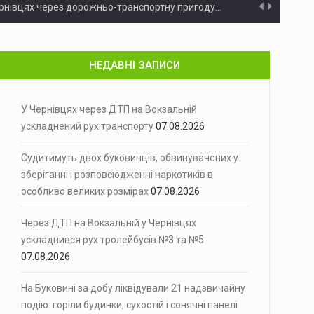
нячні панелі
Минулої доби на території Чернівецької…
та побив потерпілого
На Буковині правоохоронці затримали чоловіка,…
НЕДАВНІ ЗАПИСИ
у
Кабінет Міністрів запровадив нову систему…
У Чернівцях через ДТП на Вокзальній
еджають про мінливу погоду…
ускладнений рух транспорту
07.08.2026
іжнародна федерація шахів (FIDE) оголосила…
Судитимуть двох буковинців, обвинувачених у
і сили ППО перехопили…
зберіганні і розповсюдженні наркотиків в
особливо великих розмірах
07.08.2026
ви України у липні…
Через ДТП на Вокзальній у Чернівцях
улиці Вокзальній,…
ускладнився рух тролейбусів №3 та №5
07.08.2026
иків в особливо великих розмірах
Поліцейські Чернівецької області зібрали доказову…
На Буковині за добу ліквідували 21 надзвичайну
подію: горіли будинки, сухостій і сонячні панелі