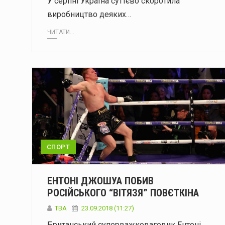
У серпні Україна суттєво скоротила
виробництво деяких…
ЧИТАТИ...
СПОРТ
ЕНТОНІ ДЖОШУА ПОБИВ
РОСІЙСЬКОГО “ВІТЯЗЯ” ПОВЄТКІНА
TBA
23.09.2018 (11:27)
Британський суперважковаговик Ентоні