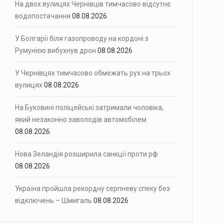
На двох вулицях Чернівців тимчасово відсутнє
водопостачання
08.08.2026
У Болгарії біля газопроводу на кордоні з
Румунією вибухнув дрон
08.08.2026
У Чернівцях тимчасово обмежать рух на трьох
вулицях
08.08.2026
На Буковині поліцейські затримали чоловіка,
який незаконно заволодів автомобілем
08.08.2026
Нова Зеландія розширила санкції проти рф
08.08.2026
Україна пройшла рекордну серпневу спеку без
відключень – Шмигаль
08.08.2026