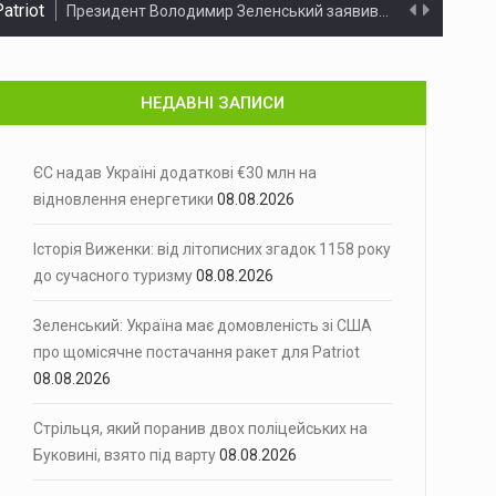
тримали сьогодні, 8 серпня.…
ік на вулиці…
НЕДАВНІ ЗАПИСИ
 серпня,…
тимчасові обмеження…
ЄС надав Україні додаткові €30 млн на
відновлення енергетики
08.08.2026
м
5 серпня до поліції звернувся…
Історія Виженки: від літописних згадок 1158 року
до сучасного туризму
08.08.2026
іми оцінками, енергосистема України…
Зеленський: Україна має домовленість зі США
спрямував додаткові 30…
про щомісячне постачання ракет для Patriot
08.08.2026
исні згадки про Вижницю…
Стрільця, який поранив двох поліцейських на
atriot
Президент Володимир Зеленський заявив, що…
Буковині, взято під варту
08.08.2026