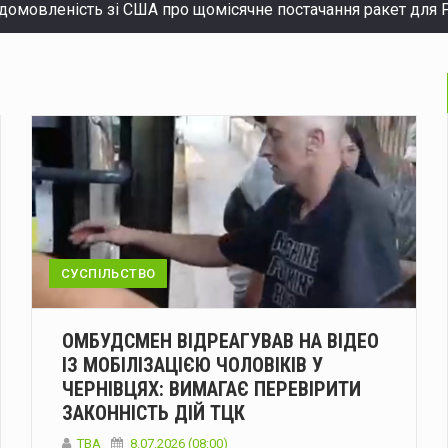
вох поліцейських на Буковині, взято під варту
Чоловіка за
ів тимчасово відсутнє водопостачання
Через аварійний вит
оду на кордоні з Румунією вибухнув дрон
Вранці у суботу, 8
бмежать рух на трьох вулицях
У Чернівцях запроваджують 
 затримали чоловіка, який незаконно заволодів автомобіле
 санкції проти рф
Нова Зеландія оголосила про черговий…
ну серпневу спеку без відключень – Шмигаль
СУСПІЛЬСТВО
За попередн
ові €30 млн на відновлення енергетики
Європейський Союз 
ОМБУДСМЕН ВІДРЕАГУВАВ НА ВІДЕО
описних згадок 1158 року до сучасного туризму
ІЗ МОБІЛІЗАЦІЄЮ ЧОЛОВІКІВ У
Перші літоп
ЧЕРНІВЦЯХ: ВИМАГАЄ ПЕРЕВІРИТИ
домовленість зі США про щомісячне постачання ракет для P
ЗАКОННІСТЬ ДІЙ ТЦК
ТВА
8.07.2026 (08:00)