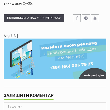
винищувач Cу-35.
ПІДПИШИСЬ НА НАС У СОЦМЕРЕЖАХ:
Á‡„ÛÁÍ‡...
ЗАЛИШИТИ КОМЕНТАР