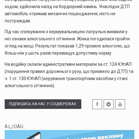
ходом, здійснила наїзд на бордюрний камінь. Унаслідок ДТП
автомобіль отримав механічні пошкодження, ніхто не
постраждав.
Під час спілкування з кермувальницею патрульні виявили у
неї ознаки алкогольного сп’яніння. Жінка погодилася пройти
огляд на місці. Результат показав 1,29 проміле алкоголю, що
більш ніж у шість разів перевищує допустиму норму.
На водійку склали адміністративні матеріали за ст. 124 КУпАП
(порушення правил дорожнього руху, що призвело до ДТП) та
ч. 1 ст. 130 КУпАП (керування транспортним засобом у стані
алкогольного сп’яніння).
ПІДПИШИСЬ НА НАС У СОЦМЕРЕЖАХ:
Á‡„ÛÁÍ‡...