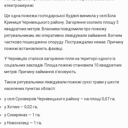
електромережі.
Ще одна пожежа господарської будівлі виникла у селі Біла
Криниця Чернівецького району. Загоряння охопило площу 5
квадратних метрів. Власники повідомили про пожежу
рятувальникам, які оперативно ліквідували займання. Вогнем
частково пошкоджено споруду. Постраждалих немає. Причину
пожежі встановлюють фахівці.
У Чернівцях сталося загоряння гілля на території одного із
соціальних закладів. Площа пожежі становила 10 квадратних
метрів. Причину займання з’ясовують.
Також рятувальники ліквідували пожежі сухої трави у шести
населених пунктах області:
у селі Суховерхів Чернівецького району — на площі 0,07 га;
у Хотині — 0,02 га;
у Сокирянах — 1 га;
у Новоселиці — 1 га;