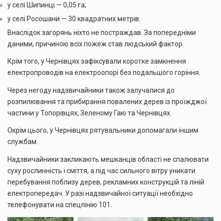
у селі Шипинці — 0,05 га;
у селі Росошани — 30 квадратних метрів.
Внаслідок загорянь ніхто не постраждав. За попередніми
даними, причиною всіх пожеж став людський фактор.
Крім того, у Чернівцях зафіксували коротке замкнення
електропроводів на електроопорі без подальшого горіння.
Через негоду надзвичайники також залучалися до
розпилювання та прибирання повалених дерев із проїжджої
частини у Топорівцях, Зеленому Гаю та Чернівцях.
Окрім цього, у Чернівцях рятувальники допомагали іншим
службам.
Надзвичайники закликають мешканців області не спалювати
суху рослинність і сміття, а під час сильного вітру уникати
перебування поблизу дерев, рекламних конструкцій та ліній
електропередач. У разі надзвичайної ситуації необхідно
телефонувати на спецлінію 101.