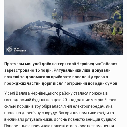
Протягом минулої доби на території Чернівецької області
зареєстровано 16 подій. Рятувальники ліквідовували
пожежі та допомагали прибирати повалені дерева з
проїжджих частин доріг після погіршення погодних умов.
У селі Валява Чернівецького району сталася пожежа в
господарській будівлі площею 20 квадратних метрів. Через
сильні пориви вітру обірвалася лінія електропередач, яка
впала на дерев’яну споруду. Загоряння помітили сусіди та
викликали рятувальників. Вогонь повністю знищив будівлю.
Попередньою причиною пожежі стало коротке замкнення