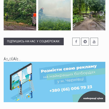
ПІДПИШИСЬ НА НАС У СОЦМЕРЕЖАХ:
Á‡„ÛÁÍ‡...