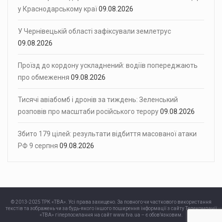
у Краснодарському краї
09.08.2026
У Чернівецькій області зафіксували землетрус
09.08.2026
Проїзд до кордону ускладнений: водіїв попереджають
про обмеження
09.08.2026
Тисячі авіабомб і дронів за тиждень: Зеленський
розповів про масштаби російського терору
09.08.2026
Збито 179 цілей: результати відбиття масованої атаки
РФ 9 серпня
09.08.2026
© 2013-2025 ТРК «ТВА». Усі права захищено. За повного чи часткового використання
текстів та зображень чи за будь-якого іншого поширення інформації з сайту Телекомпанії
«ТВА» гіперпосилання на сайт www.tva.ua – є обов’язковим.