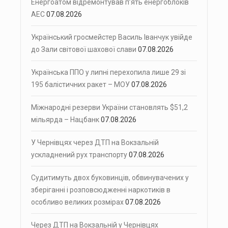
Енергоатом відремонтував п’ять енергоблоків
АЕС
07.08.2026
Український гросмейстер Василь Іванчук увійде
до Зали світової шахової слави
07.08.2026
Українська ППО у липні перехопила лише 29 зі
195 балістичних ракет – МОУ
07.08.2026
Міжнародні резерви України становлять $51,2
мільярда – Нацбанк
07.08.2026
У Чернівцях через ДТП на Вокзальній
ускладнений рух транспорту
07.08.2026
Судитимуть двох буковинців, обвинувачених у
зберіганні і розповсюдженні наркотиків в
особливо великих розмірах
07.08.2026
Через ДТП на Вокзальній у Чернівцях