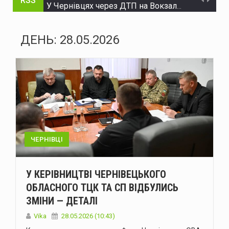
RSS
У Чернівцях через ДТП на Вокзальній ускладнений рух транспорту
Судитимуть двох буковинців, обвинувачених у зберіганні і розповсюдженні наркотиків в особливо великих розмірах
ДЕНЬ:
28.05.2026
Через ДТП на Вокзальній у Чернівцях ускладнився рух тролейбусів №3 та №5
На Буковині за добу ліквідували 21 надзвичайну подію: горіли будинки, сухостій і сонячні панелі
Міноборони запускає реформу харчування ЗСУ
Сенат США схвалив законопроєкт Ліндсі Грема щодо посилення санкцій проти росії та Ірану
Енергоатом відремонтував п’ять енергоблоків АЕС
ЧЕРНІВЦІ
Український гросмейстер Василь Іванчук увійде до Зали світової шахової слави
У КЕРІВНИЦТВІ ЧЕРНІВЕЦЬКОГО
Українська ППО у липні перехопила лише 29 зі 195 балістичних ракет – МОУ
ОБЛАСНОГО ТЦК ТА СП ВІДБУЛИСЬ
ЗМІНИ — ДЕТАЛІ
Міжнародні резерви України становлять $51,2 мільярда - Нацбанк
Vika
28.05.2026 (10:43)