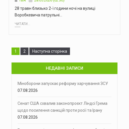
ТВА
28.05.2026 (02:30)
28 травн близько 2-ї години ночі на вулиці
Воробкевича патрульні…
ЧИТАТИ...
Сторінка
Сторінка
1
2
Наступна сторінка
НЕДАВНІ ЗАПИСИ
Міноборони запускає реформу харчування ЗСУ
07.08.2026
Сенат США схвалив законопроєкт Ліндсі Грема
щодо посилення санкцій проти росії та Ірану
07.08.2026