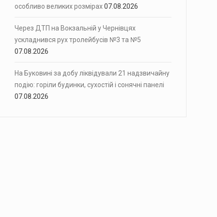
особливо великих розмірах
07.08.2026
Через ДТП на Вокзальній у Чернівцях
ускладнився рух тролейбусів №3 та №5
07.08.2026
На Буковині за добу ліквідували 21 надзвичайну
подію: горіли будинки, сухостій і сонячні панелі
07.08.2026