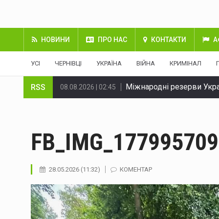
НОВИНИ
ПРО НАС
КОНТАКТИ
А
УСІ
ЧЕРНІВЦІ
УКРАЇНА
ВІЙНА
КРИМІНАЛ
Міжнародні резерви Укра
RSS
08.08.2026 | 02:45
У Чернівцях через ДТП н
08.08.2026 | 02:45
Судитимуть двох буковин
08.08.2026 | 02:45
FB_IMG_177995709
Через ДТП на Вокзальній
08.08.2026 | 02:45
28.05.2026 (11:32)
КОМЕНТАР
На Буковині за добу лікв
08.08.2026 | 02:45
Міноборони запускає ре
08.08.2026 | 02:45
Сенат США схвалив закон
08.08.2026 | 02:45