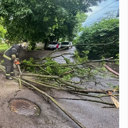
в п’ять енергоблоків АЕС
Енергоатом завершив плановий ре
 Василь Іванчук увійде до Зали світової шахової слави
М
перехопила лише 29 зі 195 балістичних ракет – МОУ
У липн