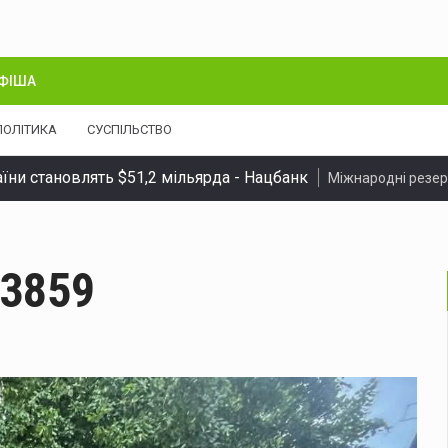
ФІША
ПОЛІТИКА
СУСПІЛЬСТВО
їни становлять $51,2 мільярда - Нацбанк
Міжнародні резер
а Вокзальній ускладнений рух транспорту
У Чернівцях на в
ців, обвинувачених у зберіганні і розповсюдженні наркот
3859
 у Чернівцях ускладнився рух тролейбусів №3 та №5
У Че
ідували 21 надзвичайну подію: горіли будинки, сухостій і со
форму харчування ЗСУ
Міноборони та Агенція оборонних заку
опроєкт Ліндсі Грема щодо посилення санкцій проти росії т