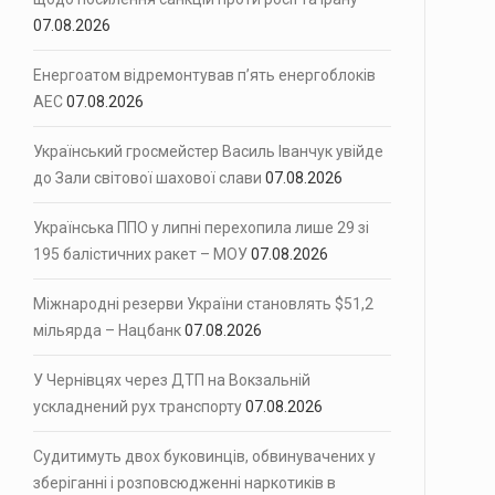
07.08.2026
монт із…
Енергоатом відремонтував п’ять енергоблоків
іжнародна федерація шахів (FIDE) оголосила…
АЕС
07.08.2026
і сили ППО перехопили…
Український гросмейстер Василь Іванчук увійде
до Зали світової шахової слави
07.08.2026
Українська ППО у липні перехопила лише 29 зі
195 балістичних ракет – МОУ
07.08.2026
Міжнародні резерви України становлять $51,2
мільярда – Нацбанк
07.08.2026
У Чернівцях через ДТП на Вокзальній
ускладнений рух транспорту
07.08.2026
Судитимуть двох буковинців, обвинувачених у
зберіганні і розповсюдженні наркотиків в