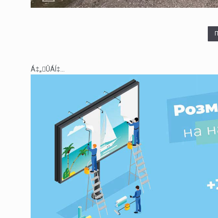
Á‡„ÛÁÍ‡...