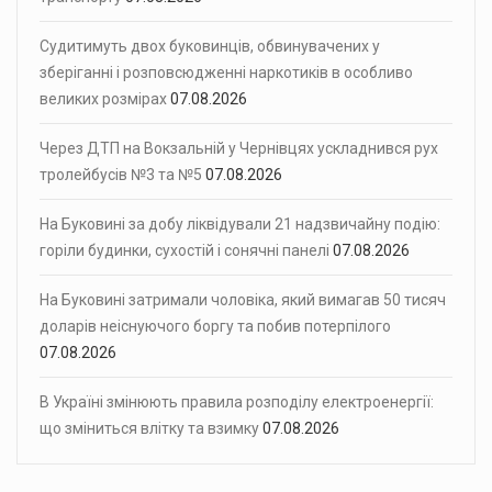
Судитимуть двох буковинців, обвинувачених у
зберіганні і розповсюдженні наркотиків в особливо
великих розмірах
07.08.2026
Через ДТП на Вокзальній у Чернівцях ускладнився рух
тролейбусів №3 та №5
07.08.2026
На Буковині за добу ліквідували 21 надзвичайну подію:
горіли будинки, сухостій і сонячні панелі
07.08.2026
На Буковині затримали чоловіка, який вимагав 50 тисяч
доларів неіснуючого боргу та побив потерпілого
07.08.2026
В Україні змінюють правила розподілу електроенергії:
що зміниться влітку та взимку
07.08.2026