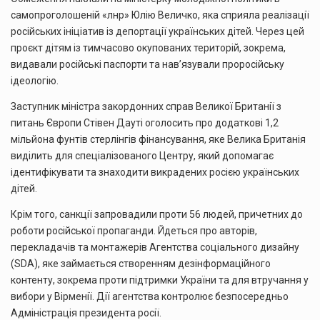
самопроголошеній «лнр» Юлію Величко, яка сприяла реалізації
російських ініціатив із депортації українських дітей. Через цей
проєкт дітям із тимчасово окупованих територій, зокрема,
видавали російські паспорти та нав’язували проросійську
ідеологію.
Заступник міністра закордонних справ Великої Британії з
питань Європи Стівен Дауті оголосить про додаткові 1,2
мільйона фунтів стерлінгів фінансування, яке Велика Британія
виділить для спеціалізованого Центру, який допомагає
ідентифікувати та знаходити викрадених росією українських
дітей.
Крім того, санкції запровадили проти 56 людей, причетних до
роботи російської пропаганди. Йдеться про авторів,
перекладачів та монтажерів Агентства соціального дизайну
(SDA), яке займається створенням дезінформаційного
контенту, зокрема проти підтримки України та для втручання у
вибори у Вірменії. Дії агентства контролює безпосередньо
Адміністрація президента росії.