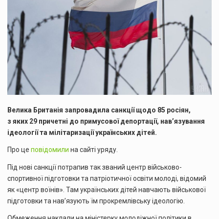
Велика Британія запровадила санкції щодо 85 росіян,
з яких 29 причетні до примусової депортації, нав’язування
ідеології та мілітаризації українських дітей.
Про це
повідомили
на сайті уряду.
Під нові санкції потрапив так званий центр військово-
спортивної підготовки та патріотичної освіти молоді, відомий
як «центр воїнів». Там українських дітей навчають військової
підготовки та нав’язують їм прокремлівську ідеологію.
Обмеження наклали на міністерку молодіжної політики в