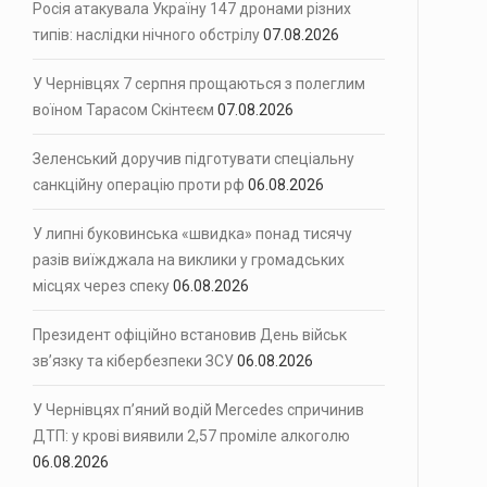
Росія атакувала Україну 147 дронами різних
типів: наслідки нічного обстрілу
07.08.2026
У Чернівцях 7 серпня прощаються з полеглим
воїном Тарасом Скінтеєм
07.08.2026
Зеленський доручив підготувати спеціальну
санкційну операцію проти рф
06.08.2026
У липні буковинська «швидка» понад тисячу
разів виїжджала на виклики у громадських
місцях через спеку
06.08.2026
Президент офіційно встановив День військ
зв’язку та кібербезпеки ЗСУ
06.08.2026
У Чернівцях п’яний водій Mercedes спричинив
ДТП: у крові виявили 2,57 проміле алкоголю
06.08.2026