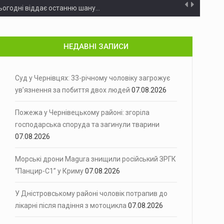
ьогодні віддає останню шану…
нт України Володимир Зеленський доручив…
НЕДАВНІ ЗАПИСИ
ьких місцях через спеку
Спекотна погода збільшила навантаження на…
 Володимир Зеленський підписав указ…
Суд у Чернівцях: 33-річному чоловіку загрожує
ув’язнення за побиття двох людей
07.08.2026
 ліквідували одразу чотири нелегальні…
Пожежа у Чернівецькому районі: згоріла
У Чернівцях перед судом постане…
господарська споруда та загинули тварини
07.08.2026
У Чернівецькому районі вогонь вщент…
 7 з ракетами…
Морські дрони Magura знищили російський ЗРГК
“Панцир-С1” у Криму
07.08.2026
а автошляху Р-63 поблизу населеного…
У Дністровському районі чоловік потрапив до
на 7 серпня…
лікарні після падіння з мотоцикла
07.08.2026