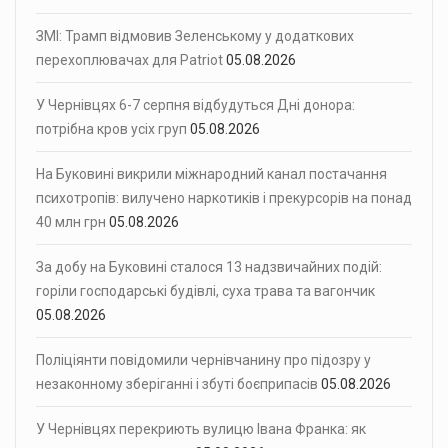
ЗМІ: Трамп відмовив Зеленському у додаткових
перехоплювачах для Patriot
05.08.2026
У Чернівцях 6-7 серпня відбудуться Дні донора:
потрібна кров усіх груп
05.08.2026
На Буковині викрили міжнародний канал постачання
психотропів: вилучено наркотиків і прекурсорів на понад
40 млн грн
05.08.2026
За добу на Буковині сталося 13 надзвичайних подій:
горіли господарські будівлі, суха трава та вагончик
05.08.2026
Поліціянти повідомили чернівчанину про підозру у
незаконному зберіганні і збуті боєприпасів
05.08.2026
У Чернівцях перекриють вулицю Івана Франка: як