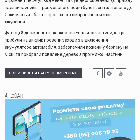
отримав тілесні ушкодження та був деблокований до приїзду
надзвичайників. Травмованого водія було госпіталізовано до
Сокирянської багатопрофільної лікарні інтенсивного
лікування.
Фахівці 8 державної пожежно-рятувальної частини, котрі
прибули на виклик провели заходи з відключення
акумулятора автомобіля, забезпечили пожежну безпеку на
місці та прибрали повалене дерево з проїжджої частини.
ПІДПИШИСЬ НА НАС У СОЦМЕРЕЖАХ:
Á‡„ÛÁÍ‡...