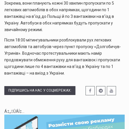
Зокрема, вони планують кожні 30 хвилин пропускати по 5
легкових автомобілів в обох напрямках, щогодини по 1
вантажівці на в’їзд до Польщі й по 3 вантажівки на в’їзд в
Україну. Автобуси в обох напрямках будуть пропускати у
звичайному режимі.
Після 18:00 мітингувальники розблокували рух легкових
автомобілів та автобусів через пункт пропуску «Долгобичув-
Угринів». Водночас протестувальники мають намір
продовжувати обмеження руху для вантажівок і пропускати
щогодини лише по 4 вантажівки на вʼїзд в Україну та по 1
вантажівці – на виїзд з України.
ПІДПИШИСЬ НА НАС У СОЦМЕРЕЖАХ:
Á‡„ÛÁÍ‡...