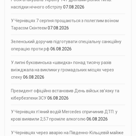
наслідки нічного обстрілу
07.08.2026
У Чернівцях 7 серпня прощаються з полеглим воїном
Тарасом Скінтеєм
07.08.2026
Зеленський доручив підготувати спеціальну санкційну
операцію проти рф
06.08.2026
У липні буковинська «швидка» понад тисячу разів
виїжджала на виклики у громадських місцях через
спеку
06.08.2026
Президент офіційно встановив День військ зв’язку та
кібербезпеки ЗСУ
06.08.2026
У Чернівцях п’яний водій Mercedes спричинив ДТП: у
крові виявили 2,57 проміле алкоголю
06.08.2026
У Чернівцях через аварію на Південно-Кільцевій майже