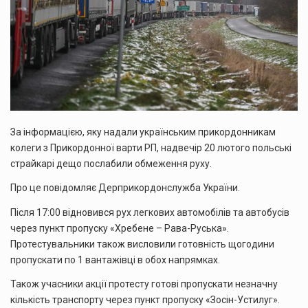
За інформацією, яку надали українським прикордонникам
колеги з Прикордонної варти РП, надвечір 20 лютого польські
страйкарі дещо послабили обмеження руху.
Про це повідомляє Дерприкордонслужба України.
Після 17:00 відновився рух легкових автомобілів та автобусів
через пункт пропуску «Хребене – Рава-Руська».
Протестувальники також висловили готовність щогодини
пропускати по 1 вантажівці в обох напрямках.
Також учасники акції протесту готові пропускати незначну
кількість транспорту через пункт пропуску «Зосін-Устилуг».