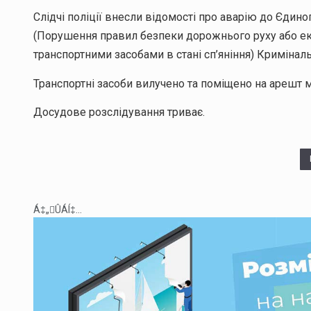
Слідчі поліції внесли відомості про аварію до Єдиног
(Порушення правил безпеки дорожнього руху або екс
транспортними засобами в стані сп’яніння) Кримінал
Транспортні засоби вилучено та поміщено на арешт 
Досудове розслідування триває.
Á‡„ÛÁÍ‡...