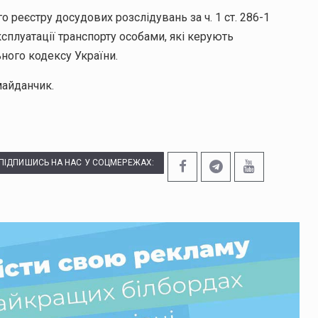
о реєстру досудових розслідувань за ч. 1 ст. 286-1
плуатації транспорту особами, які керують
ьного кодексу України.
майданчик.
ПІДПИШИСЬ НА НАС У СОЦМЕРЕЖАХ: