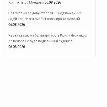
ухилянтів до Молдови
06.08.2026
На Буковині за добу сталося 15 надзвичайних
подій: горіли автомобілі, квартира та сухостій
06.08.2026
Через аварію на бульварі Героїв Крут у Чернівцях
до вечора не буде води в низці будинків
06.08.2026