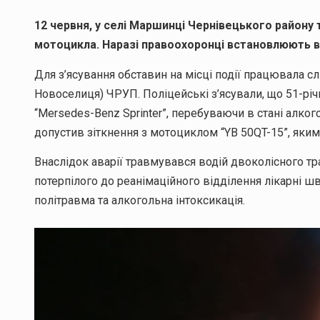
12 червня, у селі Маршинці Чернівецького району 
мотоцикла. Наразі правоохоронці встановлюють вс
Для з’ясування обставин на місці події працювала сл
Новоселиця) ЧРУП. Поліцейські з’ясували, що 51-р
“Mersedes-Benz Sprinter”, перебуваючи в стані алког
допустив зіткнення з мотоциклом “YB 50QT-15”, яким
Внаслідок аварії травмувався водій двоколісного тр
потерпілого до реанімаційного відділення лікарні 
політравма та алкогольна інтоксикація.