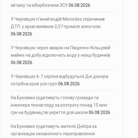
зв’язку та кібербезпеки ЗСУ
06.08.2026
У Чернівцях п’яний водій Mercedes спричинив
ДТП: у крові виявили 2,57 проміле алкоголю
06.08.2026
У Чернівцях через аварію на Південно-Кільцевій
майже на добу відключать воду у низці будинків
06.08.2026
У Чернівцях 6-7 серпня відбудуться Дні донора:
потрібна кров усіх груп
06.08.2026
На Буковині судитимуть голову громади та
інженера технагляду за розтрату понад 15 млн
грн на будівництві укриття для школи
06.08.2026
На Буковині судитимуть жителя Дніпра за
організацію незаконного переправлення