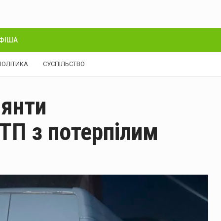
ФІША
ПОЛІТИКА
СУСПІЛЬСТВО
іянти
ТП з потерпілим