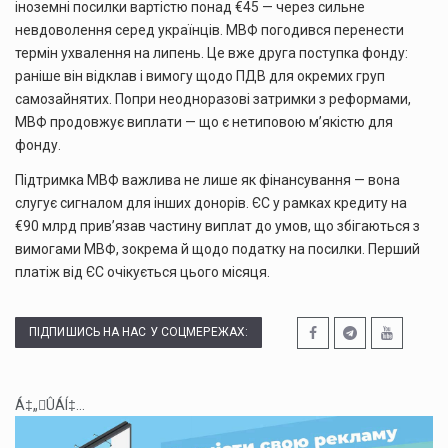
іноземні посилки вартістю понад €45 — через сильне
невдоволення серед українців. МВФ погодився перенести
термін ухвалення на липень. Це вже друга поступка фонду:
раніше він відклав і вимогу щодо ПДВ для окремих груп
самозайнятих. Попри неодноразові затримки з реформами,
МВФ продовжує виплати — що є нетиповою м’якістю для
фонду.
Підтримка МВФ важлива не лише як фінансування — вона
слугує сигналом для інших донорів. ЄС у рамках кредиту на
€90 млрд прив’язав частину виплат до умов, що збігаються з
вимогами МВФ, зокрема й щодо податку на посилки. Перший
платіж від ЄС очікується цього місяця.
ПІДПИШИСЬ НА НАС У СОЦМЕРЕЖАХ:
Á‡„ÛÁÍ‡...