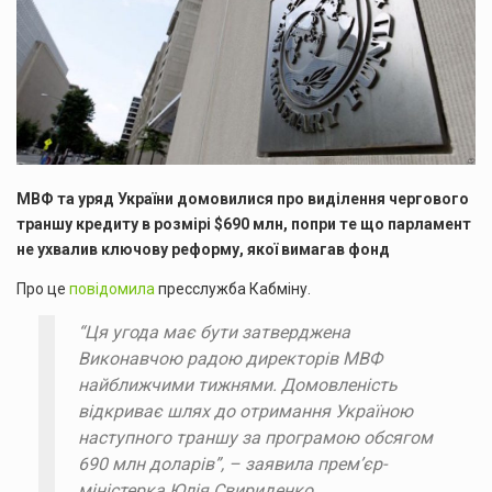
МВФ та уряд України домовилися про виділення чергового
траншу кредиту в розмірі $690 млн, попри те що парламент
не ухвалив ключову реформу, якої вимагав фонд
Про це
повідомила
пресслужба Кабміну.
“Ця угода має бути затверджена
Виконавчою радою директорів МВФ
найближчими тижнями. Домовленість
відкриває шлях до отримання Україною
наступного траншу за програмою обсягом
690 млн доларів”, – заявила премʼєр-
міністерка Юлія Свириденко.