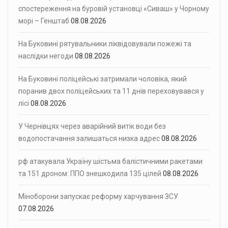
спостереження на буровій установці «Сиваш» у Чорному
морі – Генштаб
08.08.2026
На Буковині рятувальники ліквідовували пожежі та
наслідки негоди
08.08.2026
На Буковині поліцейські затримали чоловіка, який
поранив двох поліцейських та 11 днів переховувався у
лісі
08.08.2026
У Чернівцях через аварійний витік води без
водопостачання залишаться низка адрес
08.08.2026
рф атакувала Україну шістьма балістичними ракетами
та 151 дроном: ППО знешкодила 135 цілей
08.08.2026
Міноборони запускає реформу харчування ЗСУ
07.08.2026