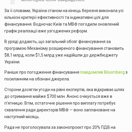
За її словами, Україна станом на кінець березня виконала усі
кількісні критерії ефективності та індикативні цілі для
фінансування. Водночас Київ та МВФ погодили оновлений
графік реалізації вже узгоджених реформ.
В уряді додають, що загальний обсяг фінансування за
програмою Механізму розширеного фінансування становить
$8,1 млрд, коли $1,5 млрд уже надійшли до держбюджету
України.
Раніше про погодження фінансування
повідомляв Bloomberg
з
посиланням на обізнані джерела.
Сторони досягли угоди на рівні експертів, яка відкриває шлях
до отримання майже $700 млн. Анонс очікується вже в
п’ятницю. Втім, остаточне рішення про виплату потребує
схвалення ради директорів МВФ — воно заплановане на
наступний місяць.
Рада не проголосувала за законопроєкт про 20% ПДВ на