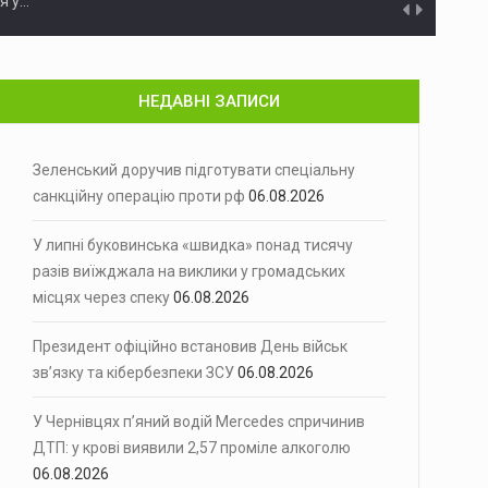
5 млн грн на будівництві укриття для школи
Прокурори Чер
 ухилянтів до Молдови
На Буковині повідомили про підозру…
НЕДАВНІ ЗАПИСИ
ухостій
Минулої доби на території Чернівецької…
будинків
У Чернівцях через аварійний витік…
Зеленський доручив підготувати спеціальну
санкційну операцію проти рф
06.08.2026
нт України Володимир Зеленський доручив…
У липні буковинська «швидка» понад тисячу
ьких місцях через спеку
Спекотна погода збільшила навантаження на…
разів виїжджала на виклики у громадських
місцях через спеку
06.08.2026
 Володимир Зеленський підписав указ…
лкоголю
Президент офіційно встановив День військ
У Чернівцях патрульні притягнули до…
зв’язку та кібербезпеки ЗСУ
06.08.2026
 низці будинків
У Чернівцях через аварійний витік…
У Чернівцях п’яний водій Mercedes спричинив
ня у…
ДТП: у крові виявили 2,57 проміле алкоголю
06.08.2026