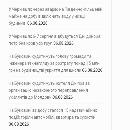
У Чернівцях через аварію на Південно-Кільцевій
майже на добу відключать воду у низці
будинків
06.08.2026
У Чернівцях 6-7 серпня відбудуться Дні донора:
потрібна кров усіх груп
06.08.2026
На Буковині судитимуть голову громади та
інженера технагляду за розтрату понад 15 млн
грн на будівництві укриття для школи
06.08.2026
На Буковині судитимуть жителя Дніпра за
організацію незаконного переправлення
ухилянтів до Молдови
06.08.2026
На Буковині за добу сталося 15 надзвичайних
подій: горіли автомобілі, квартира та сухостій
06.08.2026