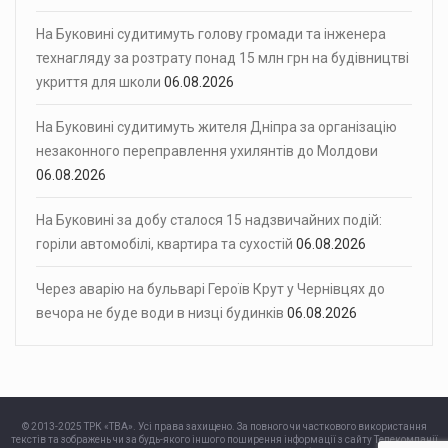
На Буковині судитимуть голову громади та інженера
технагляду за розтрату понад 15 млн грн на будівництві
укриття для школи
06.08.2026
На Буковині судитимуть жителя Дніпра за організацію
незаконного переправлення ухилянтів до Молдови
06.08.2026
На Буковині за добу сталося 15 надзвичайних подій:
горіли автомобілі, квартира та сухостій
06.08.2026
Через аварію на бульварі Героїв Крут у Чернівцях до
вечора не буде води в низці будинків
06.08.2026
© 2013-2025 ТРК «ТВА». Усі права захищено. За повного чи часткового використання
текстів та зображень чи за будь-якого іншого поширення інформації з сайту Телекомпанії