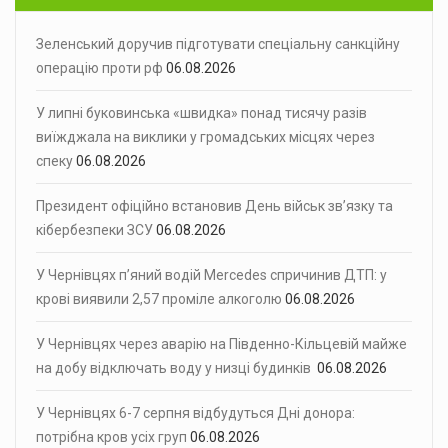
Зеленський доручив підготувати спеціальну санкційну
операцію проти рф
06.08.2026
У липні буковинська «швидка» понад тисячу разів
виїжджала на виклики у громадських місцях через
спеку
06.08.2026
Президент офіційно встановив День військ зв’язку та
кібербезпеки ЗСУ
06.08.2026
У Чернівцях п’яний водій Mercedes спричинив ДТП: у
крові виявили 2,57 проміле алкоголю
06.08.2026
У Чернівцях через аварію на Південно-Кільцевій майже
на добу відключать воду у низці будинків
06.08.2026
У Чернівцях 6-7 серпня відбудуться Дні донора:
потрібна кров усіх груп
06.08.2026