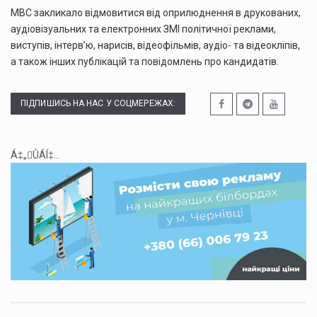
МВС закликало відмовитися від оприлюднення в друкованих,
аудіовізуальних та електронних ЗМІ політичної реклами,
виступів, інтерв’ю, нарисів, відеофільмів, аудіо- та відеокліпів,
а також інших публікацій та повідомлень про кандидатів.
ПІДПИШИСЬ НА НАС У СОЦМЕРЕЖАХ:
Á‡„ÛÁÍ‡...