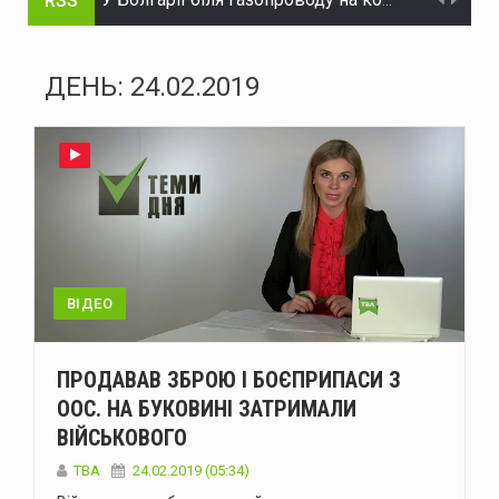
RSS
У Чернівцях тимчасово обмежать рух на трьох вулицях
На Буковині поліцейські затримали чоловіка, який незаконно заволодів автомобілем
ДЕНЬ:
24.02.2019
Нова Зеландія розширила санкції проти рф
Україна пройшла рекордну серпневу спеку без відключень – Шмигаль
ЄС надав Україні додаткові €30 млн на відновлення енергетики
Історія Виженки: від літописних згадок 1158 року до сучасного туризму
Зеленський: Україна має домовленість зі США про щомісячне постачання ракет для Patriot
ВІДЕО
Стрільця, який поранив двох поліцейських на Буковині, взято під варту
ПРОДАВАВ ЗБРОЮ І БОЄПРИПАСИ З
На двох вулицях Чернівців тимчасово відсутнє водопостачання
ООС. НА БУКОВИНІ ЗАТРИМАЛИ
ВІЙСЬКОВОГО
У Болгарії біля газопроводу на кордоні з Румунією вибухнув дрон
TBA
24.02.2019 (05:34)