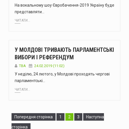
На вокальному шоу Євробачення-2019 Україну буде
представляти…
ЧИТАТИ...
У МОЛДОВІ ТРИВАЮТЬ ПАРЛАМЕНТСЬКІ
ВИБОРИ І РЕФЕРЕНДУМ
TBA
24.02.2019 (11:02)
У неділю, 24 лютого, у Молдові проходять чергові
парламентські…
ЧИТАТИ...
Сторінка
Сторінка
Сторінка
Попередня сторінка
1
2
3
Наступна
сторінка