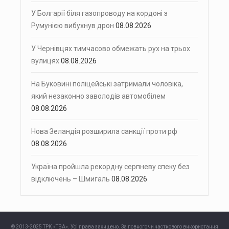
У Болгарії біля газопроводу на кордоні з
Румунією вибухнув дрон
08.08.2026
У Чернівцях тимчасово обмежать рух на трьох
вулицях
08.08.2026
На Буковині поліцейські затримали чоловіка,
який незаконно заволодів автомобілем
08.08.2026
Нова Зеландія розширила санкції проти рф
08.08.2026
Україна пройшла рекордну серпневу спеку без
відключень – Шмигаль
08.08.2026
© 2013-2025 ТРК «ТВА». Усі права захищено. За повного чи часткового використання