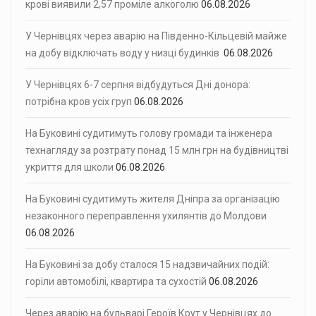
крові виявили 2,57 проміле алкоголю
06.08.2026
У Чернівцях через аварію на Південно-Кільцевій майже
на добу відключать воду у низці будинків
06.08.2026
У Чернівцях 6-7 серпня відбудуться Дні донора:
потрібна кров усіх груп
06.08.2026
На Буковині судитимуть голову громади та інженера
технагляду за розтрату понад 15 млн грн на будівництві
укриття для школи
06.08.2026
На Буковині судитимуть жителя Дніпра за організацію
незаконного переправлення ухилянтів до Молдови
06.08.2026
На Буковині за добу сталося 15 надзвичайних подій:
горіли автомобілі, квартира та сухостій
06.08.2026
Через аварію на бульварі Героїв Крут у Чернівцях до