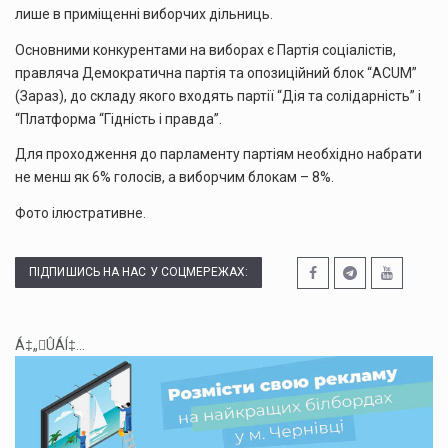
лише в приміщенні виборчих дільниць.
Основними конкурентами на виборах є Партія соціалістів,
правляча Демократична партія та опозиційний блок “ACUM”
(Зараз), до складу якого входять партії “Дія та солідарність” і
“Платформа “Гідність і правда”.
Для проходження до парламенту партіям необхідно набрати
не менш як 6% голосів, а виборчим блокам – 8%.
Фото ілюстративне.
ПІДПИШИСЬ НА НАС У СОЦМЕРЕЖАХ:
Á‡„ÛÁÍ‡...