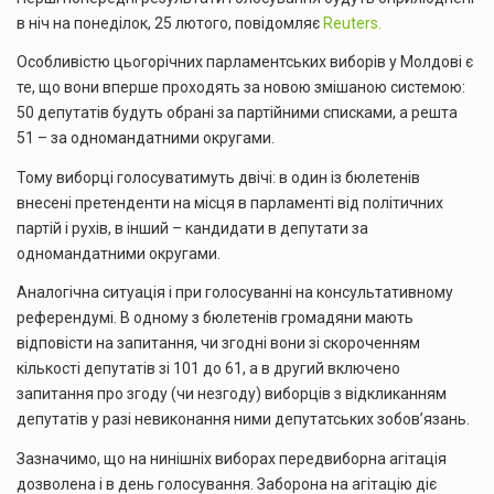
в ніч на понеділок, 25 лютого, повідомляє
Reuters.
Особливістю цьогорічних парламентських виборів у Молдові є
те, що вони вперше проходять за новою змішаною системою:
50 депутатів будуть обрані за партійними списками, а решта
51 – за одномандатними округами.
Тому виборці голосуватимуть двічі: в один із бюлетенів
внесені претенденти на місця в парламенті від політичних
партій і рухів, в інший – кандидати в депутати за
одномандатними округами.
Аналогічна ситуація і при голосуванні на консультативному
референдумі. В одному з бюлетенів громадяни мають
відповісти на запитання, чи згодні вони зі скороченням
кількості депутатів зі 101 до 61, а в другий включено
запитання про згоду (чи незгоду) виборців з відкликанням
депутатів у разі невиконання ними депутатських зобов’язань.
Зазначимо, що на нинішніх виборах передвиборна агітація
дозволена і в день голосування. Заборона на агітацію діє