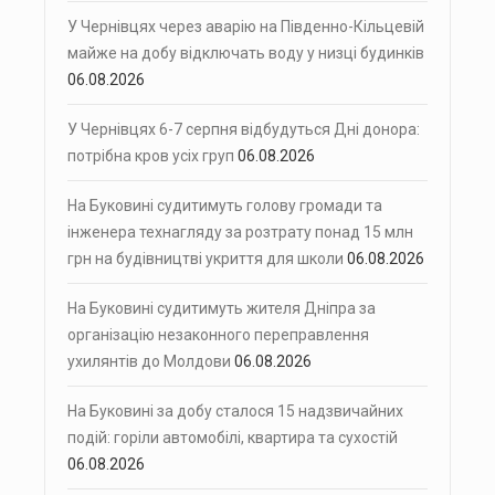
У Чернівцях через аварію на Південно-Кільцевій
майже на добу відключать воду у низці будинків
06.08.2026
У Чернівцях 6-7 серпня відбудуться Дні донора:
потрібна кров усіх груп
06.08.2026
На Буковині судитимуть голову громади та
інженера технагляду за розтрату понад 15 млн
грн на будівництві укриття для школи
06.08.2026
На Буковині судитимуть жителя Дніпра за
організацію незаконного переправлення
ухилянтів до Молдови
06.08.2026
На Буковині за добу сталося 15 надзвичайних
подій: горіли автомобілі, квартира та сухостій
06.08.2026