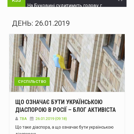
RSS
На Буковині судитимуть голову громади та інженера технагляду за розтрату понад 15 млн грн на будівництві укриття для школи
На Буковині судитимуть жителя Дніпра за організацію незаконного переправлення ухилянтів до Молдови
ДЕНЬ:
26.01.2019
На Буковині за добу сталося 15 надзвичайних подій: горіли автомобілі, квартира та сухостій
Через аварію на бульварі Героїв Крут у Чернівцях до вечора не буде води в низці будинків
Зеленський доручив підготувати спеціальну санкційну операцію проти рф
У липні буковинська «швидка» понад тисячу разів виїжджала на виклики у громадських місцях через спеку
Президент офіційно встановив День військ зв'язку та кібербезпеки ЗСУ
СУСПІЛЬСТВО
У Чернівцях п'яний водій Mercedes спричинив ДТП: у крові виявили 2,57 проміле алкоголю
ЩО ОЗНАЧАЄ БУТИ УКРАЇНСЬКОЮ
У Чернівцях через аварію на Південно-Кільцевій майже на добу відключать воду у низці будинків
ДІАСПОРОЮ В РОСІЇ – БЛОГ АКТИВІСТА
У Чернівцях 6-7 серпня відбудуться Дні донора: потрібна кров усіх груп
TBA
26.01.2019 (09:18)
Що таке діаспора, а що означає бути українською