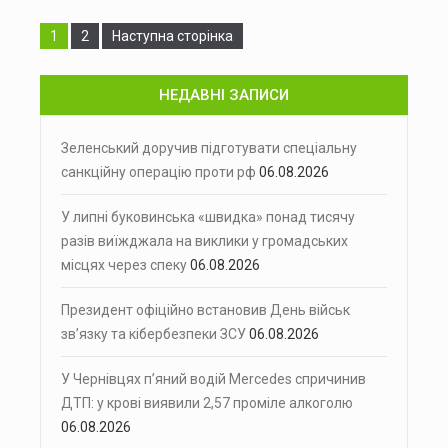
Сторінка
Сторінка
1
2
Наступна сторінка
НЕДАВНІ ЗАПИСИ
Зеленський доручив підготувати спеціальну
санкційну операцію проти рф
06.08.2026
У липні буковинська «швидка» понад тисячу
разів виїжджала на виклики у громадських
місцях через спеку
06.08.2026
Президент офіційно встановив День військ
зв’язку та кібербезпеки ЗСУ
06.08.2026
У Чернівцях п’яний водій Mercedes спричинив
ДТП: у крові виявили 2,57 проміле алкоголю
06.08.2026