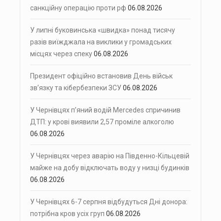
санкційну операцію проти рф
06.08.2026
У липні буковинська «швидка» понад тисячу
разів виїжджала на виклики у громадських
місцях через спеку
06.08.2026
Президент офіційно встановив День військ
зв’язку та кібербезпеки ЗСУ
06.08.2026
У Чернівцях п’яний водій Mercedes спричинив
ДТП: у крові виявили 2,57 проміле алкоголю
06.08.2026
У Чернівцях через аварію на Південно-Кільцевій
майже на добу відключать воду у низці будинків
06.08.2026
У Чернівцях 6-7 серпня відбудуться Дні донора:
потрібна кров усіх груп
06.08.2026