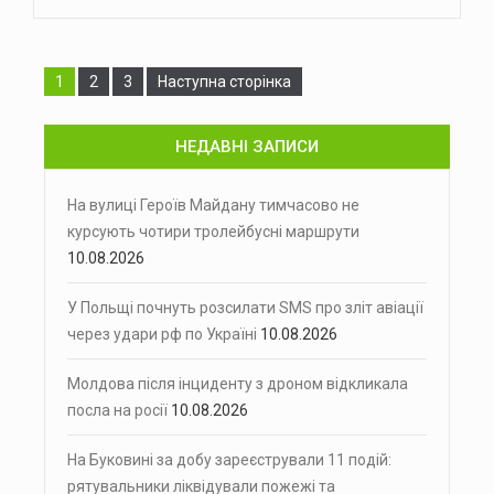
Сторінка
Сторінка
Сторінка
1
2
3
Наступна сторінка
НЕДАВНІ ЗАПИСИ
На вулиці Героїв Майдану тимчасово не
курсують чотири тролейбусні маршрути
10.08.2026
У Польщі почнуть розсилати SMS про зліт авіації
через удари рф по Україні
10.08.2026
Молдова після інциденту з дроном відкликала
посла на росії
10.08.2026
На Буковині за добу зареєстрували 11 подій:
рятувальники ліквідували пожежі та