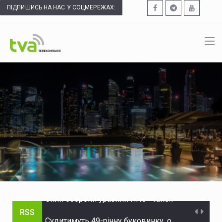
ПІДПИШИСЬ НА НАС У СОЦМЕРЕЖАХ:
RSS
Судитимуть 49-річну буковинку, обвинувачену в наданні хабаря прикордонникам