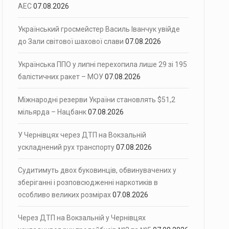
АЕС
07.08.2026
Український гросмейстер Василь Іванчук увійде
до Зали світової шахової слави
07.08.2026
Українська ППО у липні перехопила лише 29 зі 195
балістичних ракет – МОУ
07.08.2026
Міжнародні резерви України становлять $51,2
мільярда – Нацбанк
07.08.2026
У Чернівцях через ДТП на Вокзальній
ускладнений рух транспорту
07.08.2026
Судитимуть двох буковинців, обвинувачених у
зберіганні і розповсюдженні наркотиків в
особливо великих розмірах
07.08.2026
Через ДТП на Вокзальній у Чернівцях