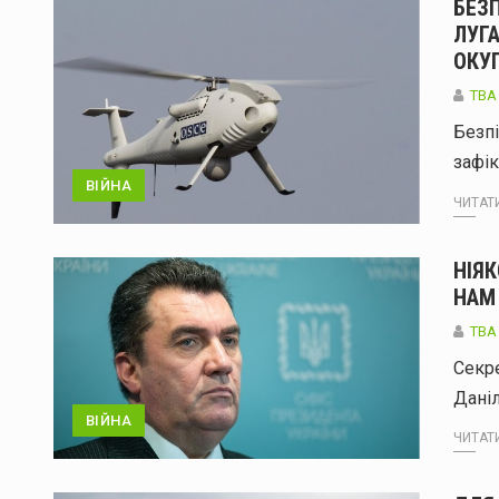
БЕЗ
ЛУГ
ОКУ
ТВА
Безпі
зафік
ВІЙНА
ЧИТАТИ
НІЯК
НАМ 
ТВА
Секре
Дані
ВІЙНА
ЧИТАТИ