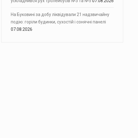
ускладнився рух тролейбусів №3 та №5
07.08.2026
На Буковині за добу ліквідували 21 надзвичайну
подію: горіли будинки, сухостій і сонячні панелі
07.08.2026