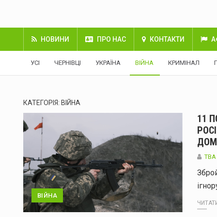
НОВИНИ
ПРО НАС
КОНТАКТИ
А
УСІ
ЧЕРНІВЦІ
УКРАЇНА
ВІЙНА
КРИМІНАЛ
КАТЕГОРІЯ:
ВІЙНА
11 
РОСІ
ДОМ
TBA
Зброй
ігно
ВІЙНА
ЧИТАТИ