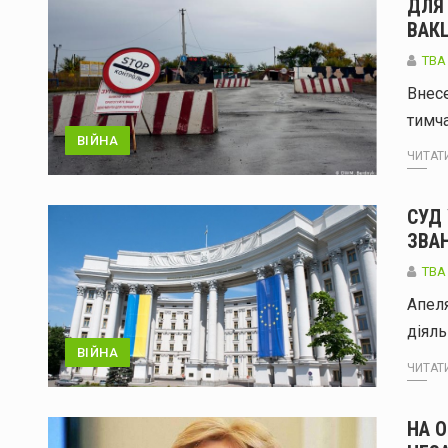
ДЛЯ 
ВАК
ТВА
Внес
тимч
ВІЙНА
ЧИТАТИ
СУД 
ЗВА
ТВА
Апеля
діяль
ВІЙНА
ЧИТАТИ
НА 