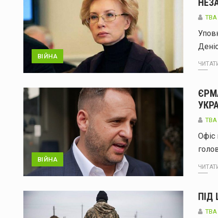
НЕЗ
ТВА
Упов
Деніс
ВІЙНА
ЧИТАТИ
ЄРМ
УКРА
ТВА
Офіс 
голов
ВІЙНА
ЧИТАТИ
ПІД
ТВА