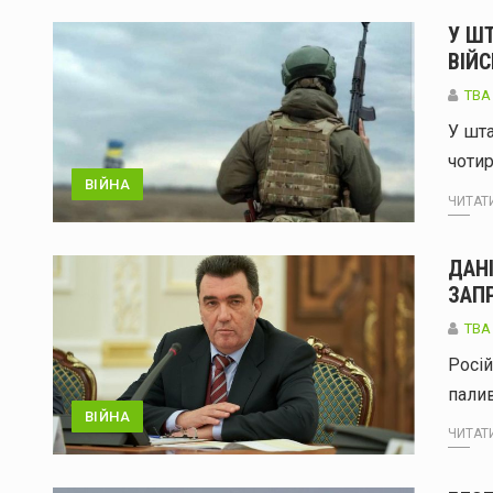
У Ш
ВІЙ
ТВА
У шта
чоти
ВІЙНА
ЧИТАТИ
ДАН
ЗАП
ТВА
Росій
пали
ВІЙНА
ЧИТАТИ